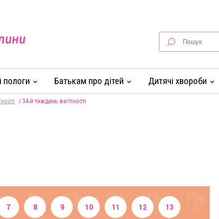
 і пологи
Батькам про дітей
Дитячі хвороби
тності
/
34-й тиждень вагітності
7
8
9
10
11
12
13