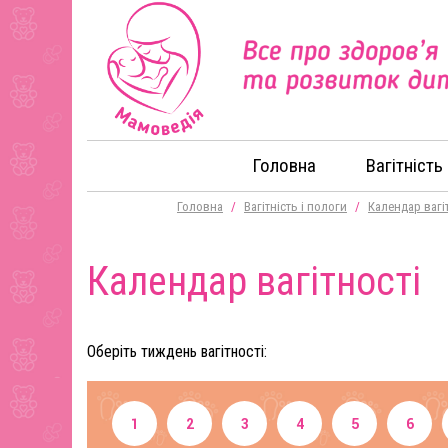
Головна
Вагітність
Головна
/
Вагітність і пологи
/
Календар вагі
Календар вагітності
Оберіть тиждень вагітності:
1
2
3
4
5
6