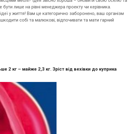
місцями меблі? Ідея звісно хороша – оновити свою оселю та
е бути лише на рівні менеджера проекту чи керівника.
 ідеї у життя! Вам це категорично заборонено, ваш організм
ашкодити собі та малюкові, відпочивати та мати гарний
ше 2 кг – майже 2,3 кг. Зріст від вехівки до куприка