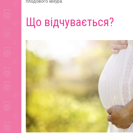
плодового міхура.
Що відчувається?