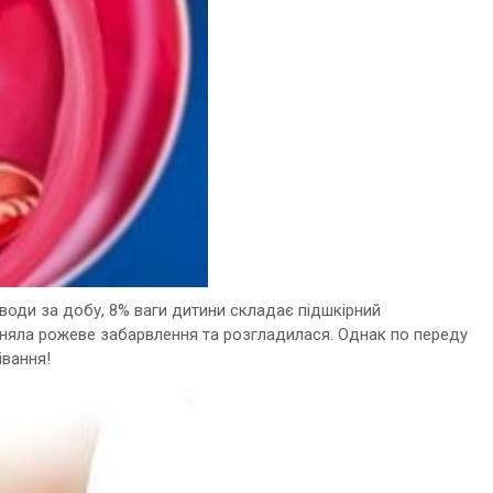
 води за добу, 8% ваги дитини складає підшкірний
няла рожеве забарвлення та розгладилася. Однак по переду
івання!