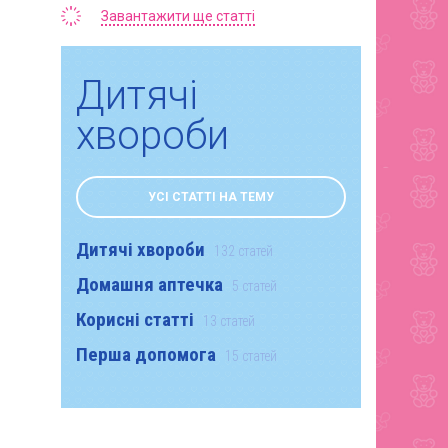
Завантажити ще статті
Дитячі
хвороби
УСІ СТАТТІ НА ТЕМУ
Дитячі хвороби
132 статей
Домашня аптечка
5 статей
Корисні статті
13 статей
Перша допомога
15 статей