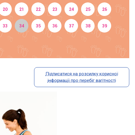
20
21
22
23
24
25
26
33
34
35
36
37
38
39
Підписатися на розсилку корисної
інформації про перебіг вагітності