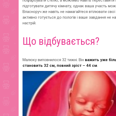
пофарбувати стелю, а можливо навіть переставити 
підготувати дитячу кімнату, однак ваша участь мож
Власноруч же навіть не намагайтеся втілювати свої
активно готується до пологів і ваше завдання не н
настрій.
Що відбувається?
Малюку виповнилося 32 тижні. Він
важить уже біль
становить 32 см, повний зріст – 44 см
.