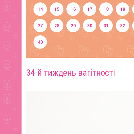
14
15
16
17
18
19
27
28
29
30
31
32
40
34-й тиждень вагітності