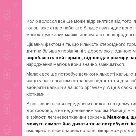
Колір волосся все ще може відрізнятися від того, я
голові вже стало набагато більше і виглядає воно 
малюка, уже зник майже зовсім, а от первородного
Цікавим фактом є те, що кількість стероїдного го
дитини більша у порівнянні з дорослою людиною май
виробляють цей гормон, відповідає розміру н
народження малюка вони значно зменшаться.
Малюк все ще потребує великої кількості кальцію д
якщо у ваш організм потрапляє недостатня для заб
забирати кальцій з вашого організму. А це в свою
кістками.
У разі виникнення передчасних пологів на цьому ти
достроково, а не недоношеним малям. Різниця між ц
в зрілості легеневої тканини зокрема.
Малючки, що 
можуть самостійно дихати та не потребують і
ймовірність передчасних пологів, лікарі можуть дос