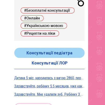
Консультації педіатра
Консультації ЛОР
Дитина 5 міс, народилась з вагою 2860, перебувала в реанімації у дуже тяжкому стані, діагноз Гіпоксична енцефалопатія 2 ст. На даний момент вага 5800, відмовляється від їжі, плаче близько 5 днів, періоди активності присутні, стул зі слизом зелений оформлений, на штучному вигодовуванні Нан безлактозний,за раз або з перервами з'їдає 90-120 мл. Прошу допомоги в даній ситуації?
Здравствуйте, ребёнку 5.5 месяцев, уже как неделю подкармливаю смесью, пробовали 3 вида нан, милупа и остановились на малютке премиум, только вчера появились красные пятна вокруг рта после кормления смесью, и мы опять попробовали милупа и нан, реакция осталась, что делать?
Здравствуйте. Мне удалили зуб. Ребёнку 3 месяца, на ГВ. Какие антибиотики можно принимать? Спасибо