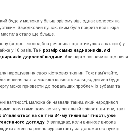
кий буде у малюка у більш зрілому віці, однак волосся на
густішим. Зародковий пушок, яким була покрита вся шкіра
 мастила стало ще більше.
рмону (андрогеноподібна речовина, що стимулює лактацію) у
же у 10 разів. Та й
розмір самих наднирників, які
аднирників дорослої людини
. Але варто зазначити, що після
ля нарощування своїх кісткових тканин. Тож пам’ятайте,
езпечення вас та малюка кількість кальцію, дитина буде
 чергу може призвести до подальших проблем із зубами та
жні вагітності, малюка би назвали таким, який народився
ими поняттями полягає як у загальній зрілості дитини, так і
з’являються на світ на 34-му тижні вагітності, уже
нтенсивного догляду
. У випадках, коли виникає висока
лідити легені на рівень сурфактанту за допомогою пункції