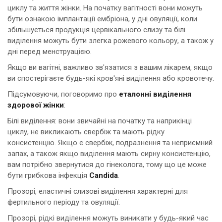
циклу та життя жінки. На початку вагітності вони можуть
бути ознакою імплантації ембріона, у дні овуляції, коли
збільшується продукція цервікального слизу та білі
виділення можуть бути злегка рожевого кольору, а також у
дні перед менструацією.
Якщо ви вагітні, важливо зв'язатися з вашим лікарем, якщо
ви спостерігаєте будь-які кров'яні виділення або кровотечу.
Підсумовуючи, поговоримо про
еталонні виділення
здорової жінки
:
Білі виділення: вони звичайні на початку та наприкінці
циклу, не викликають свербіж та мають рідку
консистенцію. Якщо є свербіж, подразнення та неприємний
запах, а також якщо виділення мають сирну консистенцію,
вам потрібно звернутися до гінеколога, тому що це може
бути грибкова інфекція
Candida
.
Прозорі, еластичні слизові виділення характерні для
фертильного періоду та овуляції.
Прозорі, рідкі виділення можуть виникати у будь-який час