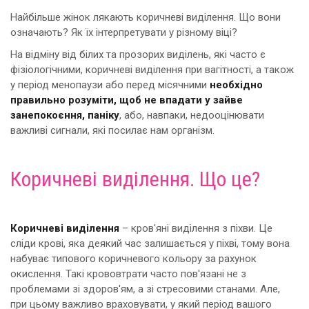
Найбільше жінок лякають коричневі виділення. Що вони
означають? Як їх інтерпретувати у різному віці?
На відміну від білих та прозорих виділень, які часто є
фізіологічними, коричневі виділення при вагітності, а також
у період менопаузи або перед місячними
необхідно
правильно розуміти, щоб не впадати у зайве
занепокоєння, паніку
, або, навпаки, недооцінювати
важливі сигнали, які посилає нам організм.
Коричневі виділення. Що це?
Коричневі виділення
– кров'яні виділення з піхви. Це
сліди крові, яка деякий час залишається у піхві, тому вона
набуває типового коричневого кольору за рахунок
окислення. Такі крововтрати часто пов'язані не з
проблемами зі здоров'ям, а зі стресовими станами. Але,
при цьому важливо враховувати, у який період вашого