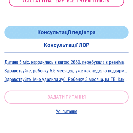
УСІ СТАТТІ НА ТЕМУ "ВСЕ ПРО ВАГІТНІСТЬ"
Консультації педіатра
Консультації ЛОР
Дитина 5 міс, народилась з вагою 2860, перебувала в реанімації у дуже тяжкому стані, діагноз Гіпоксична енцефалопатія 2 ст. На даний момент вага 5800, відмовляється від їжі, плаче близько 5 днів, періоди активності присутні, стул зі слизом зелений оформлений, на штучному вигодовуванні Нан безлактозний,за раз або з перервами з'їдає 90-120 мл. Прошу допомоги в даній ситуації?
Здравствуйте, ребёнку 5.5 месяцев, уже как неделю подкармливаю смесью, пробовали 3 вида нан, милупа и остановились на малютке премиум, только вчера появились красные пятна вокруг рта после кормления смесью, и мы опять попробовали милупа и нан, реакция осталась, что делать?
Здравствуйте. Мне удалили зуб. Ребёнку 3 месяца, на ГВ. Какие антибиотики можно принимать? Спасибо
ЗАДАТИ ПИТАННЯ
Усі питання