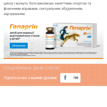
циклу і можуть бути викликані заняттями спортом та
фізичними вправами, сексуальним збудженням,
харчуванням.
Сподобалась дана стаття?
Поділіться нею з вашими друзями
788