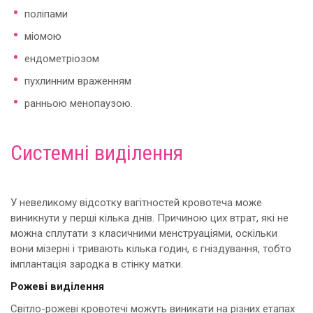
поліпами
міомою
ендометріозом
пухлинним враженням
ранньою менопаузою.
Системні виділення
У невеликому відсотку вагітностей кровотеча може
виникнути у перші кілька днів. Причиною цих втрат, які не
можна сплутати з класичними менструаціями, оскільки
вони мізерні і тривають кілька годин, є гніздування, тобто
імплантація зародка в стінку матки.
Рожеві виділення
Світло-рожеві кровотечі можуть виникати на різних етапах