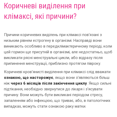
Коричневі виділення при
клімаксі, які причини?
Причини коричневих виділень при клімаксі пов'язані з
низьким рівнем естрогену в організмі. Насправді вони
виникають особливо в передклімактеричному періоді, коли
цей гормон ще присутній в організмі, але недостатньо, щоб
викликати рясні менструальні цикли, або відразу після
припинення менструації, приблизно протягом півроку.
Коричневі кров'янисті виділення при клімаксі слід вважати
ознакою, що насторожує
, якщо вони з'являються більш
ніж
через 6 місяців після закінчення циклу
. Якщо сильні
підтікання, необхідно звернутися до лікаря і з'ясувати
причину. Вони можуть бути викликані періодом стресу,
запаленням або інфекцією, що триває, або, в патологічних
випадках, можуть стати ознакою раку матки.