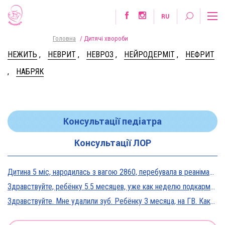
RU
Головна
/
Дитячі хвороби
НЕЖИТЬ
,
НЕВРИТ
,
НЕВРОЗ
,
НЕЙРОДЕРМІТ
,
НЕФРИТ
,
НАБРЯК
Консультації педіатра
Консультації ЛОР
Дитина 5 міс, народилась з вагою 2860, перебувала в реанімації у дуже тяжкому стані, діагноз Гіпоксична енцефалопатія 2 ст. На даний момент вага 5800, відмовляється від їжі, плаче близько 5 днів, періоди активності присутні, стул зі слизом зелений оформлений, на штучному вигодовуванні Нан безлактозний,за раз або з перервами з'їдає 90-120 мл. Прошу допомоги в даній ситуації?
Здравствуйте, ребёнку 5.5 месяцев, уже как неделю подкармливаю смесью, пробовали 3 вида нан, милупа и остановились на малютке премиум, только вчера появились красные пятна вокруг рта после кормления смесью, и мы опять попробовали милупа и нан, реакция осталась, что делать?
Здравствуйте. Мне удалили зуб. Ребёнку 3 месяца, на ГВ. Какие антибиотики можно принимать? Спасибо