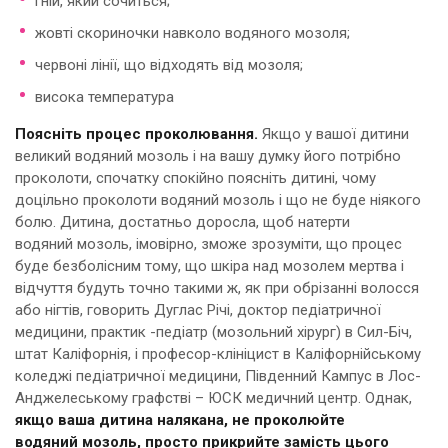
гній, який сочиться;
жовті скориночки навколо водяного мозоля;
червоні лінії, що відходять від мозоля;
висока температура
Поясніть процес проколювання.
Якщо у вашої дитини
великий водяний мозоль і на вашу думку його потрібно
проколоти, спочатку спокійно поясніть дитині, чому
доцільно проколоти водяний мозоль і що не буде ніякого
болю. Дитина, достатньо доросла, щоб натерти
водяний мозоль, імовірно, зможе зрозуміти, що процес
буде безболісним тому, що шкіра над мозолем мертва і
відчуття будуть точно такими ж, як при обрізанні волосся
або нігтів, говорить Дуглас Річі, доктор педіатричної
медицини, практик -педіатр (мозольний хірург) в Сил-Біч,
штат Каліфорнія, і професор-клініцист в Каліфорнійському
коледжі педіатричної медицини, Південний Кампус в Лос-
Анджелеському графстві – ЮСК медичний центр. Однак,
якщо ваша дитина налякана, не проколюйте
водяний мозоль, просто прикрийте замість цього