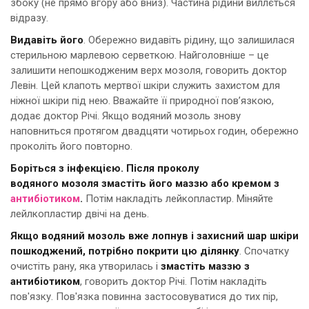
збоку (не прямо вгору або вниз). Частина рідини виллється
відразу.
Видавіть його
. Обережно видавіть рідину, що залишилася
стерильною марлевою серветкою. Найголовніше – це
залишити непошкодженим верх мозоля, говорить доктор
Левін. Цей клапоть мертвої шкіри служить захистом для
ніжної шкіри під нею. Вважайте її природної пов’язкою,
додає доктор Річі. Якщо водяний мозоль знову
наповниться протягом двадцяти чотирьох годин, обережно
проколіть його повторно.
Боріться з інфекцією. Після проколу
водяного мозоля змастіть його маззю або кремом з
антибіотиком
.
Потім накладіть лейкопластир. Міняйте
лейлкопластир двічі на день.
Якщо водяний мозоль вже лопнув і захисний шар шкіри
пошкоджений, потрібно покрити цю ділянку
. Спочатку
очистіть рану, яка утворилась і
змастіть маззю з
антибіотиком
, говорить доктор Річі. Потім накладіть
пов'язку. Пов'язка повинна застосовуватися до тих пір,