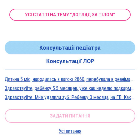
УСІ СТАТТІ НА ТЕМУ "ДОГЛЯД ЗА ТІЛОМ"
Консультації педіатра
Консультації ЛОР
Дитина 5 міс, народилась з вагою 2860, перебувала в реанімації у дуже тяжкому стані, діагноз Гіпоксична енцефалопатія 2 ст. На даний момент вага 5800, відмовляється від їжі, плаче близько 5 днів, періоди активності присутні, стул зі слизом зелений оформлений, на штучному вигодовуванні Нан безлактозний,за раз або з перервами з'їдає 90-120 мл. Прошу допомоги в даній ситуації?
Здравствуйте, ребёнку 5.5 месяцев, уже как неделю подкармливаю смесью, пробовали 3 вида нан, милупа и остановились на малютке премиум, только вчера появились красные пятна вокруг рта после кормления смесью, и мы опять попробовали милупа и нан, реакция осталась, что делать?
Здравствуйте. Мне удалили зуб. Ребёнку 3 месяца, на ГВ. Какие антибиотики можно принимать? Спасибо
ЗАДАТИ ПИТАННЯ
Усі питання