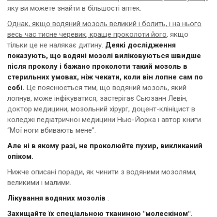
яку ви можете знайти в більшості аптек.
Однак, якщо водяний мозоль великий і болить, і на нього
весь час тисне черевик, краще проколоти його
, якщо
тільки це не налякає дитину.
Деякі дослідження
показують, що водяні мозолі виліковуються швидше
після проколу і бажано проколоти такий мозоль в
стерильних умовах, ніж чекати, коли він лопне сам по
собі.
Це пояснюється тим, що водяний мозоль, який
лопнув, може інфікуватися, застерігає Сьюзанн Левін,
доктор медицини, мозольний хірург, доцент-клініцист в
коледжі педіатричної медицини Нью-Йорка і автор книги
“Мої ноги вбивають мене”.
Але ні в якому разі, не проколюйте пухир, викликаний
опіком.
Нижче описані поради, як чинити з водяними мозолями,
великими і малими.
Лікування водяних мозолів
.
Захищайте їх спеціальною тканиною "молескіном".