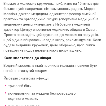
Виріжте з молескіну кружечок, приблизно на 10 міліметрів
більше в усіх напрямках, ніж сам мозоль, радить Морріс
Мелліон, доктор медицини, ад’юнктпрофессор сімейної
практики та ортопедичної хірургії (спортивна медицина) в
медичному центрі університету Небраски і медичний
директор Центру спортивної медицини, обидва в Омасі .
Просто прикладіть цей кружечок до мозоля на пару днів,
щоб рідина вбиралась назад в шкіру, рекомендує він. Коли
будете видаляти кружечок, дійте обережно, щоб липка
поверхня не подразнювала ніжну шкіру під нею.
Коли звертатися до лікаря
Водяний мозоль, в який проникла інфекція, повинен бути
негайно оглянутий лікарем.
Ймовірні симптоми інфекції:
тривалий біль;
почервоніння за межами безпосередньо
водяного мозоля;