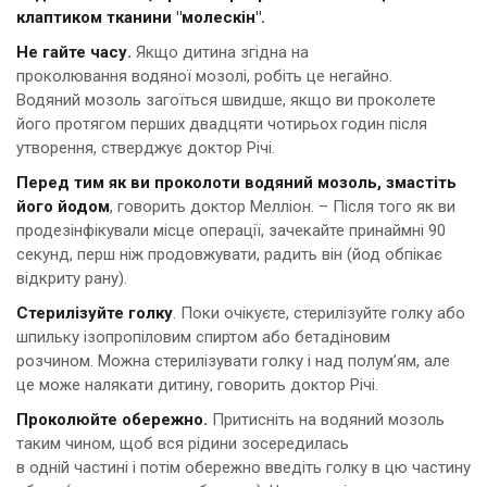
клаптиком тканини "молескін".
Не гайте часу.
Якщо дитина згідна на
проколювання водяної мозолі, робіть це негайно.
Водяний мозоль загоїться швидше, якщо ви проколете
його протягом перших двадцяти чотирьох годин після
утворення, стверджує доктор Річі.
Перед тим як ви проколоти водяний мозоль, змастіть
його йодом
, говорить доктор Мелліон. – Після того як ви
продезінфікували місце операції, зачекайте принаймні 90
секунд, перш ніж продовжувати, радить він (йод обпікає
відкриту рану).
Стерилізуйте голку
. Поки очікуєте, стерилізуйте голку або
шпильку ізопропіловим спиртом або бетадіновим
розчином. Можна стерилізувати голку і над полум’ям, але
це може налякати дитину, говорить доктор Річі.
Проколюйте обережно.
Притисніть на водяний мозоль
таким чином, щоб вся рідини зосередилась
в одній частині і потім обережно введіть голку в цю частину