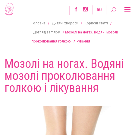
RU
Головна
/
Дитячі хвороби
/
Корисні статті
/
Догляд за тілом
/
Мозолі на ногах. Водяні мозолі
проколювання голкою і лікування
Мозолі на ногах. Водяні
мозолі проколювання
голкою і лікування