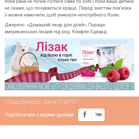
поки рана не почне гоїтися сама по собі і поки ваша дитина
не скаже, що почувається краще. Перед зняттям пов'язки
її можна намочити, щоб уникнути непотрібного болю.
Джерело: «Домашній лікар для дітей», Поради
американських лікарів під ред. Клафлін Едвард
Сподобалась дана стаття?
Поділіться нею з вашими друзями
788