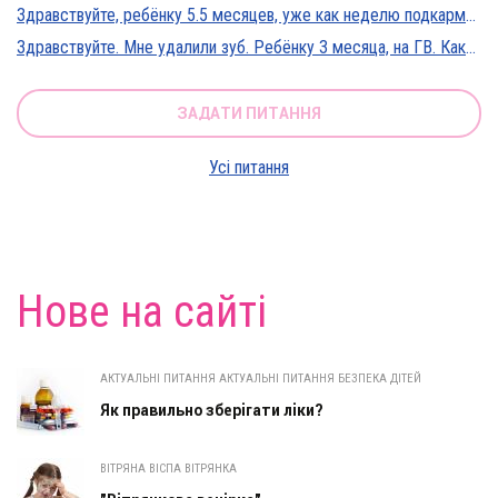
Здравствуйте, ребёнку 5.5 месяцев, уже как неделю подкармливаю смесью, пробовали 3 вида нан, милупа и остановились на малютке премиум, только вчера появились красные пятна вокруг рта после кормления смесью, и мы опять попробовали милупа и нан, реакция осталась, что делать?
Здравствуйте. Мне удалили зуб. Ребёнку 3 месяца, на ГВ. Какие антибиотики можно принимать? Спасибо
ЗАДАТИ ПИТАННЯ
Усі питання
Нове на сайті
АКТУАЛЬНІ ПИТАННЯ АКТУАЛЬНІ ПИТАННЯ БЕЗПЕКА ДІТЕЙ
Як правильно зберігати ліки?
ВІТРЯНА ВІСПА ВІТРЯНКА