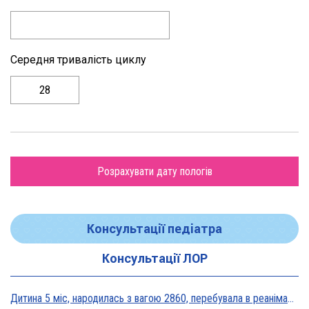
Середня тривалість циклу
Розрахувати дату пологів
Консультації педіатра
Консультації ЛОР
Дитина 5 міс, народилась з вагою 2860, перебувала в реанімації у дуже тяжкому стані, діагноз Гіпоксична енцефалопатія 2 ст. На даний момент вага 5800, відмовляється від їжі, плаче близько 5 днів, періоди активності присутні, стул зі слизом зелений оформлений, на штучному вигодовуванні Нан безлактозний,за раз або з перервами з'їдає 90-120 мл. Прошу допомоги в даній ситуації?