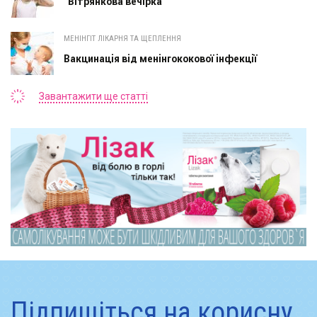
"Вітрянкова вечірка"
МЕНІНГІТ ЛІКАРНЯ ТА ЩЕПЛЕННЯ
Вакцинація від менінгококової інфекції
Завантажити ще статті
Підпишіться на корисну