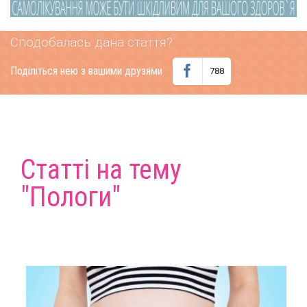
Сподобалась дана стаття?
Поділіться нею з вашими друзями
788
Статті на тему
"Пологи"