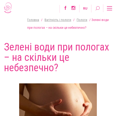
RU
Головна
/
Вагітність і пологи
/
Пологи
/
Зелені води
при пологах – на скільки це небезпечно?
Зелені води при пологах
– на скільки це
небезпечно?