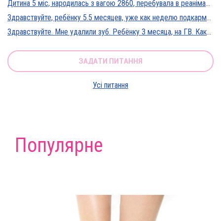
Дитина 5 міс, народилась з вагою 2860, перебувала в реанімації у дуже тяжкому стані, діагноз Гіпоксична енцефалопатія 2 ст. На даний момент вага 5800, відмовляється від їжі, плаче близько 5 днів, періоди активності присутні, стул зі слизом зелений оформлений, на штучному вигодовуванні Нан безлактозний,за раз або з перервами з'їдає 90-120 мл. Прошу допомоги в даній ситуації?
Здравствуйте, ребёнку 5.5 месяцев, уже как неделю подкармливаю смесью, пробовали 3 вида нан, милупа и остановились на малютке премиум, только вчера появились красные пятна вокруг рта после кормления смесью, и мы опять попробовали милупа и нан, реакция осталась, что делать?
Здравствуйте. Мне удалили зуб. Ребёнку 3 месяца, на ГВ. Какие антибиотики можно принимать? Спасибо
ЗАДАТИ ПИТАННЯ
Усі питання
Популярне