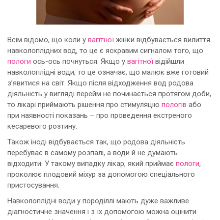
Всім відомо, що коли у
вагітної
жінки відбувається вилиття
навколоплідних вод, то це є яскравим сигналом того, що
пологи
ось-ось почнуться. Якщо у
вагітної
відійшли
навколоплідні води, то це означає, що малюк вже готовий
з’явитися на світ. Якщо після відходження вод родова
діяльність у вигляді перейм не починається протягом доби,
то лікарі приймають рішення про стимуляцію
пологів
або
при наявності показань – про проведення екстреного
кесаревого розтину.
Також іноді відбувається так, що родова діяльність
перебуває в самому розпалі, а води й не думають
відходити. У такому випадку лікар, який приймає
пологи
,
проколює плодовий міхур за допомогою спеціального
пристосування.
Навколоплідні води у породіллі мають дуже важливе
діагностичне значення і з їх допомогою можна оцінити