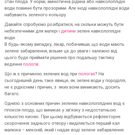
стан плода. У нормі, амніотична рідина або навколоплідні
води повинні бути прозорими. Але іноді навколоплідні води
набувають зеленого кольору.
Давайте спробуємо розібратися, на скільки можуть бути
небезпечними для матері і
дитини
зелені навколоплідні
води.
В будь-якому випадку, лікар, побачивши, що води мають
зелене забарвлення, візьме це до уваги і залежно від
цього буде приймати рішення про подальшу тактику
ведення
пологів
.
Що ж є причиною зелених вод при
пологах
? На
сьогоднішній день таке явище, як зелені води у породіллі,
не є рідкісним і причин, з яких вони виникають, досить
багато.
Однією з основних причин зелених навколоплідних вод є
гіпоксія плоду, що виникає у зв’язку з недостатньою
кількістю кисню. При цьому відбувається рефлекторне
скорочення заднього отвору і виділяється перший кал
малюка – меконій, який і надає воді зелене забарвлення.