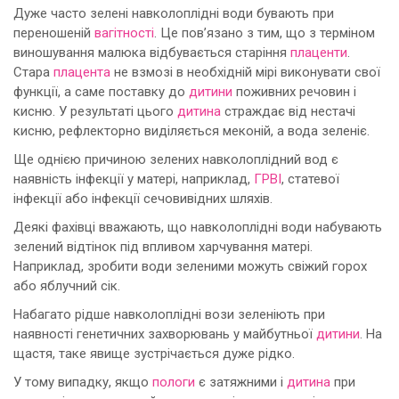
Дуже часто зелені навколоплідні води бувають при
переношеній
вагітності
. Це пов’язано з тим, що з терміном
виношування малюка відбувається старіння
плаценти
.
Стара
плацента
не взмозі в необхідній мірі виконувати свої
функції, а саме поставку до
дитини
поживних речовин і
кисню. У результаті цього
дитина
страждає від нестачі
кисню, рефлекторно виділяється меконій, а вода зеленіє.
Ще однією причиною зелених навколоплідний вод є
наявність інфекції у матері, наприклад,
ГРВІ
, статевої
інфекції або інфекції сечовивідних шляхів.
Деякі фахівці вважають, що навколоплідні води набувають
зелений відтінок під впливом харчування матері.
Наприклад, зробити води зеленими можуть свіжий горох
або яблучний сік.
Набагато рідше навколоплідні вози зеленіють при
наявності генетичних захворювань у майбутньої
дитини
. На
щастя, таке явище зустрічається дуже рідко.
У тому випадку, якщо
пологи
є затяжними і
дитина
при