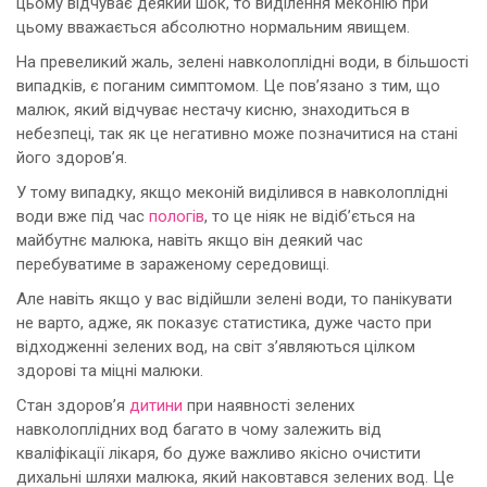
цьому відчуває деякий шок, то виділення меконію при
цьому вважається абсолютно нормальним явищем.
На превеликий жаль, зелені навколоплідні води, в більшості
випадків, є поганим симптомом. Це пов’язано з тим, що
малюк, який відчуває нестачу кисню, знаходиться в
небезпеці, так як це негативно може позначитися на стані
його здоров’я.
У тому випадку, якщо меконій виділився в навколоплідні
води вже під час
пологів
, то це ніяк не відіб’ється на
майбутнє малюка, навіть якщо він деякий час
перебуватиме в зараженому середовищі.
Але навіть якщо у вас відійшли зелені води, то панікувати
не варто, адже, як показує статистика, дуже часто при
відходженні зелених вод, на світ з’являються цілком
здорові та міцні малюки.
Стан здоров’я
дитини
при наявності зелених
навколоплідних вод багато в чому залежить від
кваліфікації лікаря, бо дуже важливо якісно очистити
дихальні шляхи малюка, який наковтався зелених вод. Це