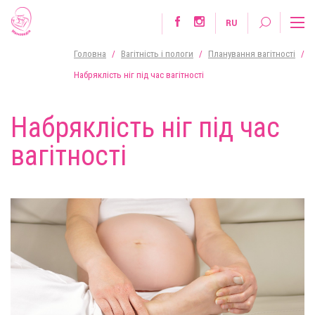
RU
Головна
/
Вагітність і пологи
/
Планування вагітності
/
Набряклість ніг під час вагітності
Набряклість ніг під час
вагітності