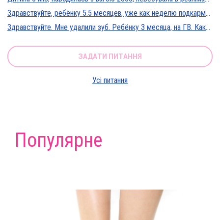
Здравствуйте, ребёнку 5.5 месяцев, уже как неделю подкармливаю смесью, пробовали 3 вида нан, милупа и остановились на малютке премиум, только вчера появились красные пятна вокруг рта после кормления смесью, и мы опять попробовали милупа и нан, реакция осталась, что делать?
Здравствуйте. Мне удалили зуб. Ребёнку 3 месяца, на ГВ. Какие антибиотики можно принимать? Спасибо
ЗАДАТИ ПИТАННЯ
Усі питання
Популярне