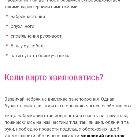
Набряки ніг при вагітності зазвичай супроводжуються
такими характерними симптомами:
набряк кісточки
опухлі ноги
сповільнення рухливості
біль у суглобах
натягнута та блискуча шкіра
Коли варто хвилюватись?
Зазвичай набряк не викликає занепокоєння. Однак
бувають випадки, коли він є ознакою чогось серйознішого.
Якщо набряковий стан зберігається і навіть погіршується,
поширюючись на інші частини тіла, такі як шия, обличчя та
руки, необхідно провести подальше обстеження, щоб
унеможливити або вчасно лікувати
можливий випадок