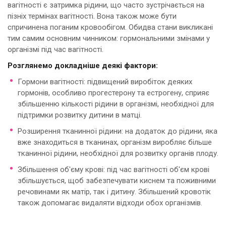
вагітності є затримка рідини, що часто зустрічається на
пізніх термінах вагітності. Вона також може бути
спричинена поганим кровообігом. Обидва стани викликані
тим самим основним чинником: гормональними змінами у
організмі під час вагітності.
Розглянемо докладніше деякі фактори:
Гормони вагітності: підвищений виробіток деяких
гормонів, особливо прогестерону та естрогену, сприяє
збільшенню кількості рідини в організмі, необхідної для
підтримки розвитку дитини в матці.
Розширення тканинної рідини: на додаток до рідини, яка
вже знаходиться в тканинах, організм виробляє більше
тканинної рідини, необхідної для розвитку органів плоду.
Збільшення об'єму крові: під час вагітності об'єм крові
збільшується, щоб забезпечувати киснем та поживними
речовинами як матір, так і дитину. Збільшений кровотік
також допомагає видаляти відходи обох організмів.