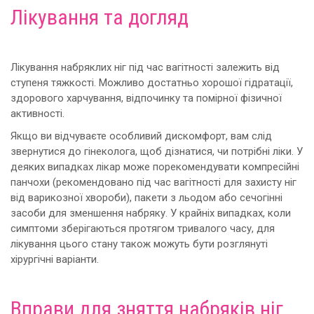
Лікування та догляд
Лікування набряклих ніг під час вагітності залежить від
ступеня тяжкості. Можливо достатньо хорошої гідратації,
здорового харчування, відпочинку та помірної фізичної
активності.
Якщо ви відчуваєте особливий дискомфорт, вам слід
звернутися до гінеколога, щоб дізнатися, чи потрібні ліки. У
деяких випадках лікар може порекомендувати компресійні
панчохи (рекомендовано під час вагітності для захисту ніг
від варикозної хвороби), пакети з льодом або сечогінні
засоби для зменшення набряку. У крайніх випадках, коли
симптоми зберігаються протягом тривалого часу, для
лікування цього стану також можуть бути розглянуті
хірургічні варіанти.
Вправи для зняття набряків ніг