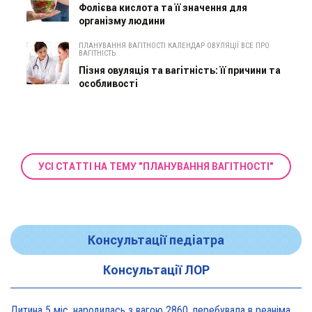
Фолієва кислота та її значення для
організму людини
ПЛАНУВАННЯ ВАГІТНОСТІ КАЛЕНДАР ОВУЛЯЦІЇ ВСЕ ПРО
ВАГІТНІСТЬ
Пізня овуляція та вагітність: її причини та
особливості
УСІ СТАТТІ НА ТЕМУ "ПЛАНУВАННЯ ВАГІТНОСТІ"
Консультації педіатра
Консультації ЛОР
Дитина 5 міс, народилась з вагою 2860, перебувала в реанімації у дуже тяжкому стані, діагноз Гіпоксична енцефалопатія 2 ст. На даний момент вага 5800, відмовляється від їжі, плаче близько 5 днів, періоди активності присутні, стул зі слизом зелений оформлений, на штучному вигодовуванні Нан безлактозний,за раз або з перервами з'їдає 90-120 мл. Прошу допомоги в даній ситуації?