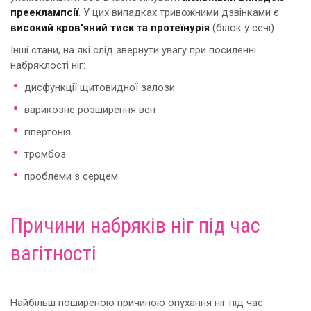
прееклампсії
. У цих випадках тривожними дзвінками є
високий кров'яний тиск та протеїнурія
(білок у сечі).
Інші стани, на які слід звернути увагу при посиленні
набряклості ніг:
дисфункції щитовидної залози
варикозне розширення вен
гіпертонія
тромбоз
проблеми з серцем.
Причини набряків ніг під час
вагітності
Найбільш поширеною причиною опухання ніг під час