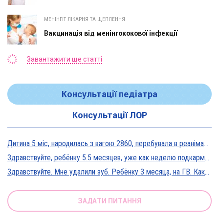
МЕНІНГІТ ЛІКАРНЯ ТА ЩЕПЛЕННЯ
Вакцинація від менінгококової інфекції
Завантажити ще статті
Консультації педіатра
Консультації ЛОР
Дитина 5 міс, народилась з вагою 2860, перебувала в реанімації у дуже тяжкому стані, діагноз Гіпоксична енцефалопатія 2 ст. На даний момент вага 5800, відмовляється від їжі, плаче близько 5 днів, періоди активності присутні, стул зі слизом зелений оформлений, на штучному вигодовуванні Нан безлактозний,за раз або з перервами з'їдає 90-120 мл. Прошу допомоги в даній ситуації?
Здравствуйте, ребёнку 5.5 месяцев, уже как неделю подкармливаю смесью, пробовали 3 вида нан, милупа и остановились на малютке премиум, только вчера появились красные пятна вокруг рта после кормления смесью, и мы опять попробовали милупа и нан, реакция осталась, что делать?
Здравствуйте. Мне удалили зуб. Ребёнку 3 месяца, на ГВ. Какие антибиотики можно принимать? Спасибо
ЗАДАТИ ПИТАННЯ