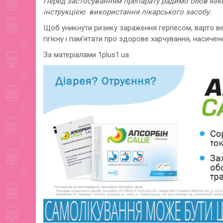
Перед застосуванням препарату радимо обов’язко
інструкцією використання лікарського засобу.
Щоб уникнути ризику зараження герпесом, варто ве
гігієну і пам’ятати про здорове харчування, насиче
За матеріалами 1plus1.ua