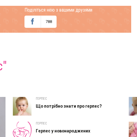
Поділіться нею з вашими друзями
788
с"
ГЕРПЕС
Що потрібно знати про герпес?
ГЕРПЕС
Герпес у новонароджених