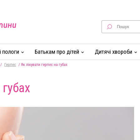
 і пологи
Батькам про дітей
Дитячі хвороби
/
Герпес
/
Як лікувати герпес на губах
 губах