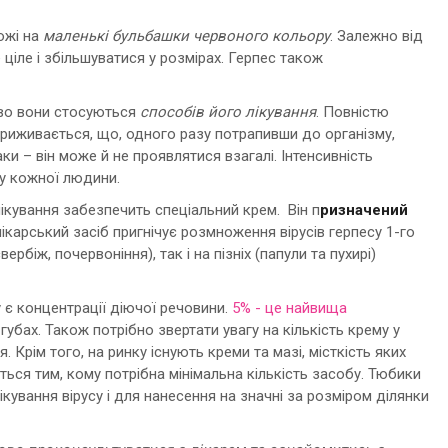
ожі на
маленькі бульбашки червоного кольору
. Залежно від
 ціле і збільшуватися у розмірах. Герпес також
ливо вони стосуються
способів його лікування
. Повністю
приживається, що, одного разу потрапивши до організму,
и – він може й не проявлятися взагалі. Інтенсивність
ту кожної людини.
лікування забезпечить спеціальний крем. Він п
ризначений
ікарський засіб пригнічує розмноження вірусів герпесу 1-го
вербіж, почервоніння), так і на пізніх (папули та пухирі)
 є концентрації діючої речовини.
5% - це найвища
губах. Також потрібно звертати увагу на кількість крему у
. Крім того, на ринку існують креми та мазі, місткість яких
ься тим, кому потрібна мінімальна кількість засобу. Тюбики
кування вірусу і для нанесення на значні за розміром ділянки