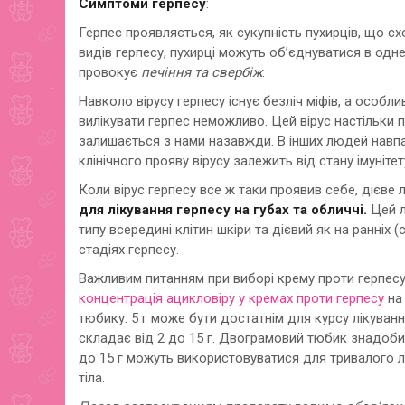
Симптоми герпесу
:
Герпес проявляється, як сукупність пухирців, що сх
видів герпесу, пухирці можуть об’єднуватися в одне
провокує
печіння та свербіж
.
Навколо вірусу герпесу існує безліч міфів, а особ
вилікувати герпес неможливо. Цей вірус настільки 
залишається з нами назавжди. В інших людей навпак
клінічного прояву вірусу залежить від стану імуніте
Коли вірус герпесу все ж таки проявив себе, дієве 
для лікування герпесу на губах та обличчі.
Цей л
типу всередині клітин шкіри та дієвий як на ранніх (с
стадіях герпесу.
Важливим питанням при виборі крему проти герпесу
концентрація ацикловіру у кремах проти герпесу
на 
тюбику. 5 г може бути достатнім для курсу лікування
складає від 2 до 15 г. Двограмовий тюбик знадобит
до 15 г можуть використовуватися для тривалого лі
тіла.