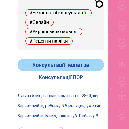
Консультації педіатра
Консультації ЛОР
Дитина 5 міс, народилась з вагою 2860, перебувала в реанімації у дуже тяжкому стані, діагноз Гіпоксична енцефалопатія 2 ст. На даний момент вага 5800, відмовляється від їжі, плаче близько 5 днів, періоди активності присутні, стул зі слизом зелений оформлений, на штучному вигодовуванні Нан безлактозний,за раз або з перервами з'їдає 90-120 мл. Прошу допомоги в даній ситуації?
Здравствуйте, ребёнку 5.5 месяцев, уже как неделю подкармливаю смесью, пробовали 3 вида нан, милупа и остановились на малютке премиум, только вчера появились красные пятна вокруг рта после кормления смесью, и мы опять попробовали милупа и нан, реакция осталась, что делать?
Здравствуйте. Мне удалили зуб. Ребёнку 3 месяца, на ГВ. Какие антибиотики можно принимать? Спасибо