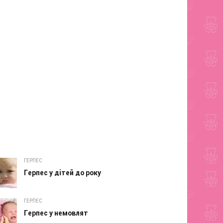
ГЕРПЕС
Герпес у дітей до року
ГЕРПЕС
Герпес у немовлят