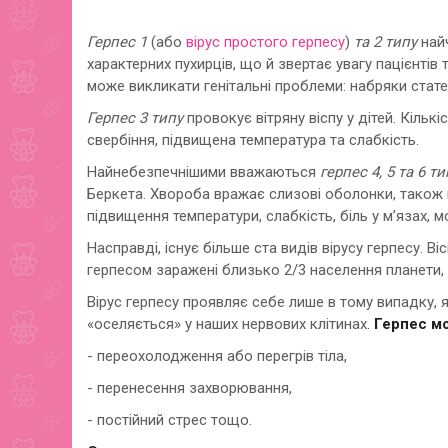
Герпес 1
(або
вірус простого герпесу
)
та 2 типу
найч
характерних пухирців, що й звертає увагу пацієнтів 
може викликати генітальні проблеми: набряки статев
Герпес 3 типу
провокує вітряну віспу у дітей. Кількі
свербіння, підвищена температура та слабкість.
Найнебезпечнішими вважаються
герпес 4, 5 та 6 ти
Беркета. Хвороба вражає слизові оболонки, також 
підвищення температури, слабкість, біль у м’язах, м
Насправді, існує більше ста видів вірусу герпесу. 
герпесом заражені близько 2/3 населення планети, 
Вірус герпесу проявляє себе лише в тому випадку, 
«оселяється» у наших нервових клітинах.
Герпес м
- переохолодження або перегрів тіла,
- перенесення захворювання,
- постійний стрес тощо.