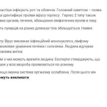
астіше інфікують рот та обличчя. Головний симптом – поява
та ідентифікує прояви вірусу герпесу. Герпес 2 типу також
их органів, печіння, збільшення лімфатичних вузлів в паху.
сть пухирців на різних ділянках тіла збільшується. Наявні
пу
. Вірус викликає інфекційний мононуклеоз, лімфому
можливе ураження печінки і селезінки. Людина відчуває
ожлива ангіна.
Вісім з них можуть вразити людину. Експерти стверджують, що
але у всіх хвороба проявляється по-різному.
якщо імунна система організму ослаблена. Після цього він
ожуть викликати
: