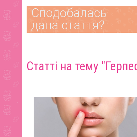
Сподобалась
дана стаття?
Статті на тему "Герпе