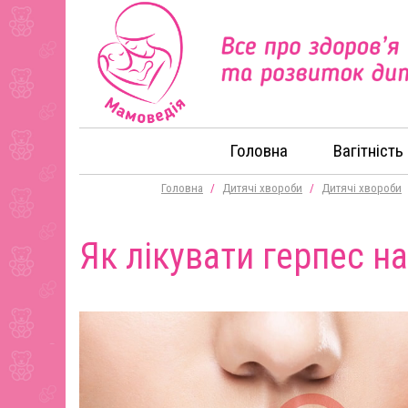
Головна
Вагітність
Головна
/
Дитячі хвороби
/
Дитячі хвороби
Як лікувати герпес на