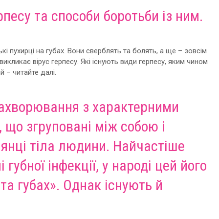
рпесу та способи боротьби із ним.
і пухирці на губах. Вони сверблять та болять, а ще – зовсім
 викликає вірус герпесу. Які існують види герпесу, яким чином
й – читайте далі.
захворювання з характерними
, що згруповані між собою і
лянці тіла людини. Найчастіше
губної інфекції, у народі цей його
а губах». Однак існують й