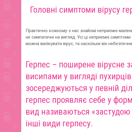
Головні симптоми вірусу ге
Практично кожному з нас знайомі неприємні маленьк
не симпатичні на вигляд. Усі ці неприємні симптоми
можна вилікувати вірус, та наскільки він небезпечни
Герпес
– поширене вірусне 
висипами у вигляді пухирців
зосереджуються у певній ді
герпес проявляє себе у формі 
вид називаються «застудою т
інші види герпесу.