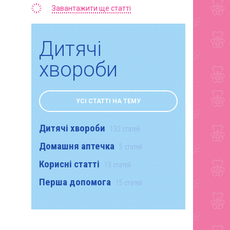
Завантажити ще статті
Дитячі
хвороби
УСІ СТАТТІ НА ТЕМУ
Дитячі хвороби
132 статей
Домашня аптечка
5 статей
Корисні статті
13 статей
Перша допомога
15 статей