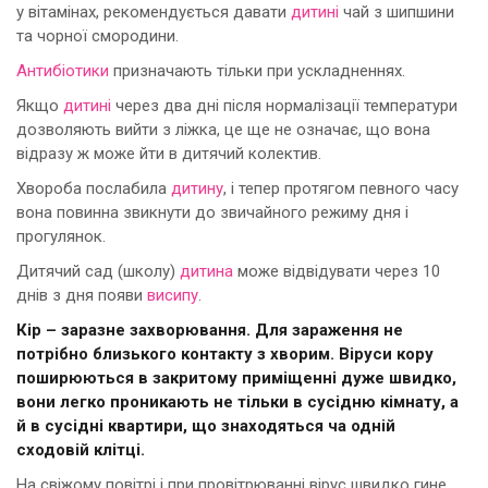
у вітамінах, рекомендується давати
дитині
чай з шипшини
та чорної смородини.
Антибіотики
призначають тільки при ускладненнях.
Якщо
дитині
через два дні після нормалізації температури
дозволяють вийти з ліжка, це ще не означає, що вона
відразу ж може йти в дитячий колектив.
Хвороба послабила
дитину
, і тепер протягом певного часу
вона повинна звикнути до звичайного режиму дня і
прогулянок.
Дитячий сад (школу)
дитина
може відвідувати через 10
днів з дня появи
висипу
.
Кір – заразне захворювання. Для зараження не
потрібно близького контакту з хворим. Віруси кору
поширюються в закритому приміщенні дуже швидко,
вони легко проникають не тільки в сусідню кімнату, а
й в сусідні квартири, що знаходяться ча одній
сходовій клітці.
На свіжому повітрі і при провітрюванні вірус швидко гине,