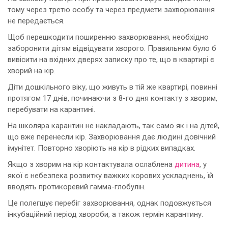
тому через третю особу та через предмети захворювання
не передається.
Щоб перешкодити поширенню захворювання, необхідно
заборонити дітям відвідувати хворого. Правильним було б
вивісити на вхідних дверях записку про те, що в квартирі є
хворий на кір.
Діти дошкільного віку, що живуть в тій же квартирі, повинні
протягом 17 днів, починаючи з 8-го дня контакту з хворим,
перебувати на карантині.
На школяра карантин не накладають, так само як і на дітей,
що вже перенесли кір. Захворювання дає людині довічний
імунітет. Повторно хворіють на кір в рідких випадках.
Якщо з хворим на кір контактувала ослаблена
дитина
, у
якої є небезпека розвитку важких корових ускладнень, їй
вводять протикоревий гамма-глобулін.
Це полегшує перебіг захворювання, однак подовжується
інкубаційний період хвороби, а також термін карантину.