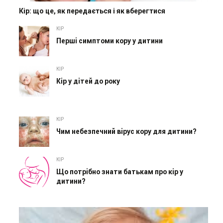
Кір: що це, як передається і як вберегтися
КІР
Перші симптоми кору у дитини
КІР
Кір у дітей до року
КІР
Чим небезпечний вірус кору для дитини?
КІР
Що потрібно знати батькам про кір у
дитини?