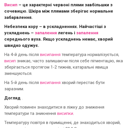
Висип
– це характерні червоні плями завбільшки з
сочевицю. Шкіра між плямами зберігає нормальне
забарвлення.
Небезпека кору – в ускладненнях. Найчастіші з
ускладнень –
запалення
легень і
запалення
середнього вуха. Якщо ускладнень немає, хворий
швидко одужує.
На 4-й день після
висипання
температура нормалізується,
висип
зникає, часто залишаючи після себе пігментацію, яка
зберігається протягом 1-2 тижнів, катаральні явища
зменшуються.
На 5-й день після
висипання
хворий перестає бути
заразним.
Догляд
.
Хворий повинен знаходитися в ліжку до зниження
температури та зникнення
висипки
.
Температуру повітря в приміщенні, де знаходиться хворий,