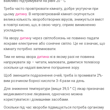
важливо підтримувати на рівні 20 ° С
Треба часто провітрювати кімнату, добре укутуючи при
цьому
дитину
. В непровітрюваній кімнаті скупчується
велика кількість хвороботворних вірусів, знижується вміст
в повітрі кисню, що, в свою чергу, сприяє виникненню
ускладнень.
На хвору
дитин
у через світлобоязнь не повинно падати
яскраве електричне або сонячне світло. Це не означає, що
кімнату потрібно затемнювати.
Тим не менш хвора
дитина
ні в якому разі не повинна
напружувати зір – читати, малювати, дивитися телевізор
оскільки це надалі викличе погіршення зору.
Щоб зменшити подразнення очей, треба їх промивати 2%-
вим розчином борної кислоти 3-4 рази на день.
Для зниження температури (вище 39,5 ° С) лікар призначає
медикаментозне лікування, одночасно можна
користуватися і домашніми засобами.
Оскільки під час хвороби підвищується потреба організму