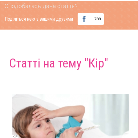
Сподобалась дана стаття?
Поділіться нею з вашими друзями
788
Статті на тему "Кір"
КІР