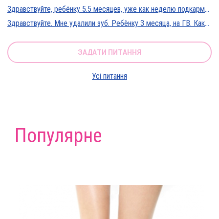
Здравствуйте, ребёнку 5.5 месяцев, уже как неделю подкармливаю смесью, пробовали 3 вида нан, милупа и остановились на малютке премиум, только вчера появились красные пятна вокруг рта после кормления смесью, и мы опять попробовали милупа и нан, реакция осталась, что делать?
Здравствуйте. Мне удалили зуб. Ребёнку 3 месяца, на ГВ. Какие антибиотики можно принимать? Спасибо
ЗАДАТИ ПИТАННЯ
Усі питання
Популярне