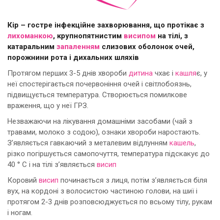
Кір – гостре інфекційне захворювання, що протікає з
лихоманкою
, крупнопятнистим
висипом
на тілі, з
катаральним
запаленням
слизових оболонок очей,
порожнини рота і дихальних шляхів
Протягом перших 3-5 днів хвороби
дитина
чхає і
кашля
є, у
неї спостерігається почервоніння очей і світлобоязнь,
підвищується температура. Створюється помилкове
враження, що у неї ГРЗ.
Незважаючи на лікування домашніми засобами (чай з
травами, молоко з содою), ознаки хвороби наростають.
З’являється гавкаючий з металевим відлунням
кашель
,
різко погіршується самопочуття, температура підскакує до
40 ° С і на тілі з’являється
висип
Коровий
висип
починається з лиця, потім з’являється біля
вух, на кордоні з волосистою частиною голови, на шиї і
протягом 2-3 днів розповсюджується по всьому тілу, рукам
і ногам.