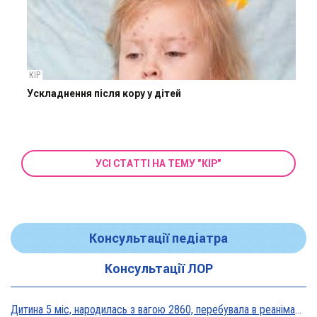
КІР
Ускладнення після кору у дітей
УСІ СТАТТІ НА ТЕМУ "КІР"
Консультації педіатра
Консультації ЛОР
Дитина 5 міс, народилась з вагою 2860, перебувала в реанімації у дуже тяжкому стані, діагноз Гіпоксична енцефалопатія 2 ст. На даний момент вага 5800, відмовляється від їжі, плаче близько 5 днів, періоди активності присутні, стул зі слизом зелений оформлений, на штучному вигодовуванні Нан безлактозний,за раз або з перервами з'їдає 90-120 мл. Прошу допомоги в даній ситуації?