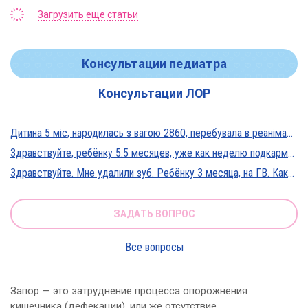
Загрузить еще статьи
Консультации педиатра
Консультации ЛОР
Дитина 5 міс, народилась з вагою 2860, перебувала в реанімації у дуже тяжкому стані, діагноз Гіпоксична енцефалопатія 2 ст. На даний момент вага 5800, відмовляється від їжі, плаче близько 5 днів, періоди активності присутні, стул зі слизом зелений оформлений, на штучному вигодовуванні Нан безлактозний,за раз або з перервами з'їдає 90-120 мл. Прошу допомоги в даній ситуації?
Здравствуйте, ребёнку 5.5 месяцев, уже как неделю подкармливаю смесью, пробовали 3 вида нан, милупа и остановились на малютке премиум, только вчера появились красные пятна вокруг рта после кормления смесью, и мы опять попробовали милупа и нан, реакция осталась, что делать?
Здравствуйте. Мне удалили зуб. Ребёнку 3 месяца, на ГВ. Какие антибиотики можно принимать? Спасибо
ЗАДАТЬ ВОПРОС
Все вопросы
Запор — это затруднение процесса опорожнения
кишечника (дефекации), или же отсутствие