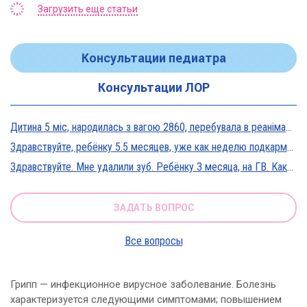
Загрузить еще статьи
Консультации педиатра
Консультации ЛОР
Дитина 5 міс, народилась з вагою 2860, перебувала в реанімації у дуже тяжкому стані, діагноз Гіпоксична енцефалопатія 2 ст. На даний момент вага 5800, відмовляється від їжі, плаче близько 5 днів, періоди активності присутні, стул зі слизом зелений оформлений, на штучному вигодовуванні Нан безлактозний,за раз або з перервами з'їдає 90-120 мл. Прошу допомоги в даній ситуації?
Здравствуйте, ребёнку 5.5 месяцев, уже как неделю подкармливаю смесью, пробовали 3 вида нан, милупа и остановились на малютке премиум, только вчера появились красные пятна вокруг рта после кормления смесью, и мы опять попробовали милупа и нан, реакция осталась, что делать?
Здравствуйте. Мне удалили зуб. Ребёнку 3 месяца, на ГВ. Какие антибиотики можно принимать? Спасибо
ЗАДАТЬ ВОПРОС
Все вопросы
Грипп — инфекционное вирусное заболевание. Болезнь
характеризуется следующими симптомами; повышением