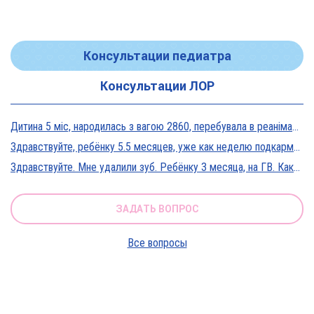
Консультации педиатра
Консультации ЛОР
Дитина 5 міс, народилась з вагою 2860, перебувала в реанімації у дуже тяжкому стані, діагноз Гіпоксична енцефалопатія 2 ст. На даний момент вага 5800, відмовляється від їжі, плаче близько 5 днів, періоди активності присутні, стул зі слизом зелений оформлений, на штучному вигодовуванні Нан безлактозний,за раз або з перервами з'їдає 90-120 мл. Прошу допомоги в даній ситуації?
Здравствуйте, ребёнку 5.5 месяцев, уже как неделю подкармливаю смесью, пробовали 3 вида нан, милупа и остановились на малютке премиум, только вчера появились красные пятна вокруг рта после кормления смесью, и мы опять попробовали милупа и нан, реакция осталась, что делать?
Здравствуйте. Мне удалили зуб. Ребёнку 3 месяца, на ГВ. Какие антибиотики можно принимать? Спасибо
ЗАДАТЬ ВОПРОС
Все вопросы