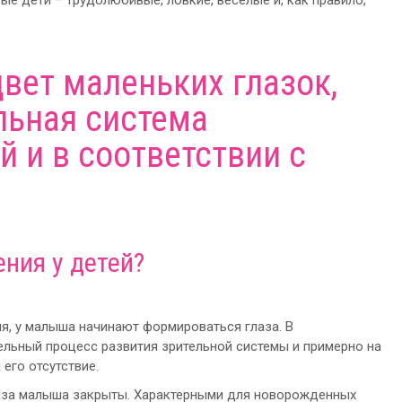
ые дети – трудолюбивые, ловкие, веселые и, как правило,
вет маленьких глазок,
льная система
 и в соответствии с
ения у детей?
ия, у малыша начинают формироваться глаза. В
льный процесс развития зрительной системы и примерно на
его отсутствие.
аза малыша закрыты. Характерными для новорожденных