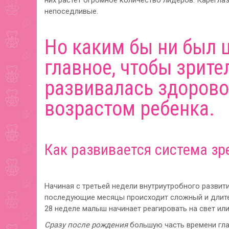
них растет огромное количество лидеров. Кареглаз
непоседливые.
Но каким бы ни был ц
главное, чтобы зрите
развивалась здоровой
возрастом ребенка.
Как развивается система зр
Начиная с третьей недели внутриутробного развит
последующие месяцы происходит сложный и длите
28 неделе малыш начинает реагировать на свет или 
Сразу после рождения
большую часть времени гл