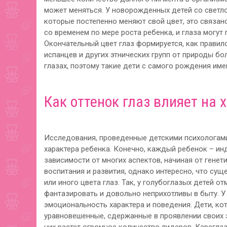
может меняться. У новорожденных детей со светло
которые постепенно меняют свой цвет, это связано
со временем по мере роста ребенка, и глаза могут 
Окончательный цвет глаз формируется, как правило
испанцев и других этнических групп от природы бо
глазах, поэтому такие дети с самого рождения име
Как оттенок глаз влияет на 
Исследования, проведенные детскими психологами
характера ребенка. Конечно, каждый ребенок – ин
зависимости от многих аспектов, начиная от гене
воспитания и развития, однако интересно, что су
или иного цвета глаз. Так, у голубоглазых детей о
фантазировать и довольно неприхотливы в быту. У
эмоциональность характера и поведения. Дети, ко
уравновешенные, сдержанные в проявлении своих 