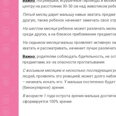
Важно
:
погремушки, игрушечные гирлянды и мобили
центру на расстоянии 30-50 см над животиком ребе
Пятый месяц
дарит малышу навык хватать предмет
другую, также ребенок начинает замечать свое отр
На шестом месяце
ребенок может различать мелк
среди других, а на близкое приближение предметов
На седьмом месяце
малыш проявляет активную заи
хватать и рассматривать, начинает лучше различат
Важно
:
родителям соблюдать бдительность, не ос
предметами, из-за опасности проглатывания.
С восьмым месяцем и несколько последующих
ре
людей, проявлять это реакцией, может долго набл
– начинать искать его. У малыша постепенно буде
(бинокулярное) зрение.
В возрасте 1 года
острота зрения малыша достигнет
сформируется 100% зрение.