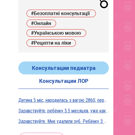
Консультации педиатра
Консультации ЛОР
Дитина 5 міс, народилась з вагою 2860, перебувала в реанімації у дуже тяжкому стані, діагноз Гіпоксична енцефалопатія 2 ст. На даний момент вага 5800, відмовляється від їжі, плаче близько 5 днів, періоди активності присутні, стул зі слизом зелений оформлений, на штучному вигодовуванні Нан безлактозний,за раз або з перервами з'їдає 90-120 мл. Прошу допомоги в даній ситуації?
Здравствуйте, ребёнку 5.5 месяцев, уже как неделю подкармливаю смесью, пробовали 3 вида нан, милупа и остановились на малютке премиум, только вчера появились красные пятна вокруг рта после кормления смесью, и мы опять попробовали милупа и нан, реакция осталась, что делать?
Здравствуйте. Мне удалили зуб. Ребёнку 3 месяца, на ГВ. Какие антибиотики можно принимать? Спасибо