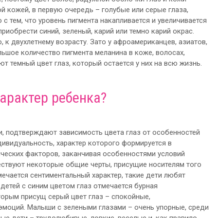
й кожей, в первую очередь – голубые или серые глаза,
 с тем, что уровень пигмента накапливается и увеличивается
приобрести синий, зеленый, карий или темно карий окрас.
, к двухлетнему возрасту. Зато у афроамериканцев, азиатов,
льшое количество пигмента меланина в коже, волосах,
ют темный цвет глаз, который остается у них на всю жизнь.
характер ребенка?
, подтверждают зависимость цвета глаз от особенностей
дивидуальность, характер которого формируется в
тических факторов, заканчивая особенностями условий
ществуют некоторые общие черты, присущие носителям того
тмечается сентиментальный характер, такие дети любят
 детей с синим цветом глаз отмечается бурная
торым присущ серый цвет глаз – спокойные,
эмоций. Малыши с зелеными глазами – очень упорные, среди