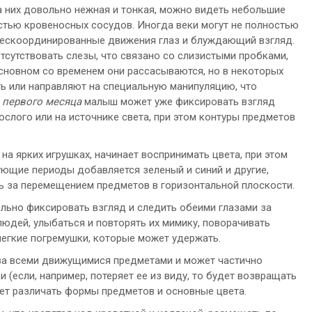
 на них довольно нежная и тонкая, можно видеть небольшие
тью кровеносных сосудов. Иногда веки могут не полностью
нескоординированные движения глаз и блуждающий взгляд.
отсутствовать слезы, что связано со слизистыми пробками,
новном со временем они рассасываются, но в некоторых
ь или направляют на специальную манипуляцию, что
 первого месяца
малыш может уже фиксировать взгляд
ослого или на источнике света, при этом контуры предметов
а ярких игрушках, начинает воспринимать цвета, при этом
ующие периоды добавляется зеленый и синий и другие,
ть за перемещением предметов в горизонтальной плоскости.
льно фиксировать взгляд и следить обеими глазами за
юдей, улыбаться и повторять их мимику, поворачивать
и легкие погремушки, которые может удержать.
за всеми движущимися предметами и может частично
(если, например, потеряет ее из виду, то будет возвращать
нает различать формы предметов и основные цвета.