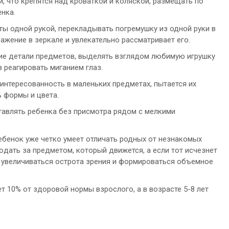
, что крепятся над кроваткой и коляской, размещать по
нка.
ы одной рукой, перекладывать погремушку из одной руки в
ажение в зеркале и увлекательно рассматривает его.
ие детали предметов, выделять взглядом любимую игрушку
 реагировать миганием глаз.
нтересованность в маленьких предметах, пытается их
ь формы и цвета.
тавлять ребенка без присмотра рядом с мелкими
бенок уже четко умеет отличать родных от незнакомых
юдать за предметом, который движется, а если тот исчезнет
т увеличиваться острота зрения и формироваться объемное
 10% от здоровой нормы взрослого, а в возрасте 5-8 лет