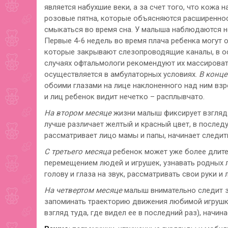
является набухшие веки, а за счет того, что кожа
розовые пятна, которые объясняются расширеннос
смыкаться во время сна. У малыша наблюдаются 
Первые 4-6 недель во время плача ребенка могут 
которые закрывают слезопроводящие каналы, в ос
случаях офтальмологи рекомендуют их массироват
осуществляется в амбулаторных условиях.
В конце
обоими глазами на лице наклоненного над ним взр
и лиц ребенок видит нечетко – расплывчато.
На втором месяце
жизни малыш фиксирует взгляд н
лучше различает желтый и красный цвет, в послед
рассматривает лицо мамы и папы, начинает следи
С третьего месяца
ребенок может уже более длите
перемещением людей и игрушек, узнавать родных л
голову и глаза на звук, рассматривать свои руки 
На четвертом месяце
малыш внимательно следит 
запоминать траекторию движения любимой игрушки 
взгляд туда, где видел ее в последний раз), начи