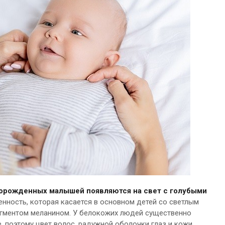
орожденных малышей появляются на свет с голубыми
нность, которая касается в основном детей со светлым
игментом меланином. У белокожих людей существенно
, поэтому цвет волос, радужной оболочки глаз и кожи