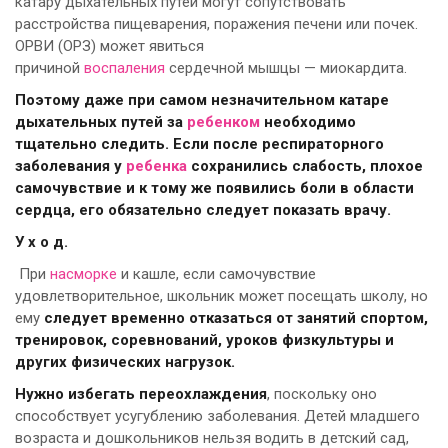
катару дыхательных путей могут сопутствовать
расстройства пищеварения, поражения печени или почек.
ОРВИ (ОРЗ) может явиться
причиной
воспаления
сердечной мышцы — миокардита.
Поэтому даже при самом незначительном катаре
дыхательных путей за
ребенком
необходимо
тщательно следить. Если после респираторного
заболевания у
ребенка
сохранились слабость, плохое
самочувствие и к тому же появились боли в области
сердца, его обязательно следует показать врачу.
У х о д.
При
насморке
и кашле, если самочувствие
удовлетворительное, школьник может посещать школу, но
ему
следует временно отказаться от занятий спортом,
тренировок, соревнований, уроков физкультуры и
других физических нагрузок.
Нужно избегать переохлаждения
, поскольку оно
способствует усугублению заболевания. Детей младшего
возраста и дошкольников нельзя водить в детский сад,