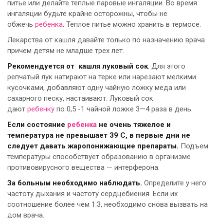
питье или делайте теплые паровые ингаляции. Во время
ингаляции будьте крайне осторожны, чтобы не
обжечь
ребенка
. Теплое питье можно хранить в термосе.
Лекарства от кашля давайте только по назначению врача
причем детям не младше трех лет.
Рекомендуется от кашля луковый сок
. Для этого
репчатый лук натирают на терке или нарезают мелкими
кусочками, добавляют одну чайную ложку меда или
сахарного песку, настаивают. Луковый сок
дают
ребенку
по 0,5 -1 чайной ложке 3—4 раза в день.
Если состояние
ребенка
не очень тяжелое и
температура не превышает 39 С, в первые дни не
следует давать жаропонижающие препараты.
Подъем
температуры способствует образованию в организме
противовирусного вещества — интерферона.
За больным необходимо наблюдать.
Определите у него
частоту дыхания и частоту сердцебиения. Если их
соотношение более чем 1:3, необходимо снова вызвать на
дом врача.