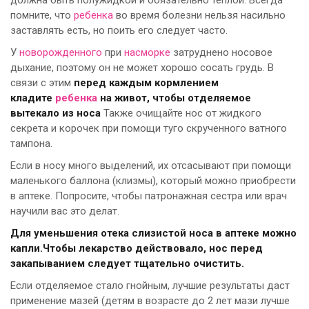
должна быть полужидкой и обязательно теплой. Всегда
помните, что
ребенка
во время болезни нельзя насильно
заставлять есть, но поить его следует часто.
У
новорожденного
при
насморке
затруднено носовое
дыхание, поэтому он не может хорошо сосать грудь. В
связи с этим
перед каждым кормлением
кладите
ребенка
на живот, чтобы отделяемое
вытекало из носа
Также очищайте нос от жидкого
секрета и корочек при помощи туго скрученного ватного
тампона.
Если в носу много выделений, их отсасывают при помощи
маленького баллона (клизмы), который можно приобрести
в аптеке. Попросите, чтобы патронажная сестра или врач
научили вас это делат.
Для уменьшения отека слизистой носа в аптеке можно
капли.Чтобы лекарство действовало, нос перед
закапыванием следует тщательно очистить.
Если отделяемое стало гнойным, лучшие результаты даст
применение мазей (детям в возрасте до 2 лет мази лучше