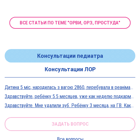
ВСЕ СТАТЬИ ПО ТЕМЕ "ОРВИ, ОРЗ, ПРОСТУДА"
Консультации педиатра
Консультации ЛОР
Дитина 5 міс, народилась з вагою 2860, перебувала в реанімації у дуже тяжкому стані, діагноз Гіпоксична енцефалопатія 2 ст. На даний момент вага 5800, відмовляється від їжі, плаче близько 5 днів, періоди активності присутні, стул зі слизом зелений оформлений, на штучному вигодовуванні Нан безлактозний,за раз або з перервами з'їдає 90-120 мл. Прошу допомоги в даній ситуації?
Здравствуйте, ребёнку 5.5 месяцев, уже как неделю подкармливаю смесью, пробовали 3 вида нан, милупа и остановились на малютке премиум, только вчера появились красные пятна вокруг рта после кормления смесью, и мы опять попробовали милупа и нан, реакция осталась, что делать?
Здравствуйте. Мне удалили зуб. Ребёнку 3 месяца, на ГВ. Какие антибиотики можно принимать? Спасибо
ЗАДАТЬ ВОПРОС
Все вопросы