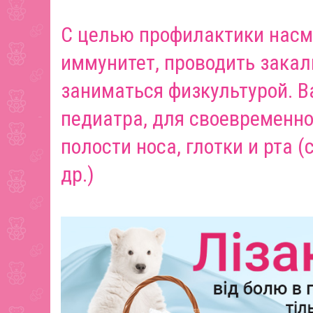
С целью профилактики насм
иммунитет, проводить зака
заниматься физкультурой. В
педиатра, для своевременно
полости носа, глотки и рта (
др.)