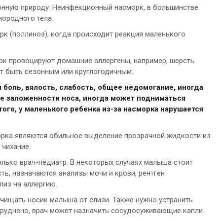
нную природу. Неинфекционный насморк, в большинстве
нородного тела.
к (поллиноз), когда происходит реакция маленького
рк провоцируют домашние аллергены, например, шерсть
т быть сезонным или круглогодичным..
 боль, вялость, слабость, общее недомогание, иногда
не заложенности носа, иногда может подниматься
того, у маленького ребенка из-за насморка нарушается
рка являются обильное выделение прозрачной жидкости из
 чихание.
лько врач-педиатр. В некоторых случаях малыша стоит
ть, назначаются анализы мочи и крови, рентген
лиз на аллергию.
чищать носик малыша от слизи. Также нужно устранить
труднено, врач может назначить сосудосуживающие капли.