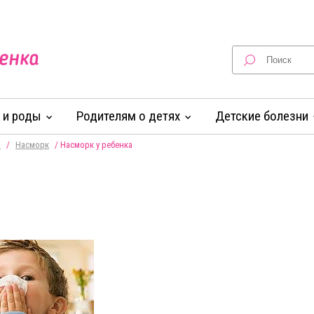
 и роды
Родителям о детях
Детские болезни
и
/
Насморк
/
Насморк у ребенка