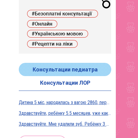
Консультации педиатра
Консультации ЛОР
Дитина 5 міс, народилась з вагою 2860, перебувала в реанімації у дуже тяжкому стані, діагноз Гіпоксична енцефалопатія 2 ст. На даний момент вага 5800, відмовляється від їжі, плаче близько 5 днів, періоди активності присутні, стул зі слизом зелений оформлений, на штучному вигодовуванні Нан безлактозний,за раз або з перервами з'їдає 90-120 мл. Прошу допомоги в даній ситуації?
Здравствуйте, ребёнку 5.5 месяцев, уже как неделю подкармливаю смесью, пробовали 3 вида нан, милупа и остановились на малютке премиум, только вчера появились красные пятна вокруг рта после кормления смесью, и мы опять попробовали милупа и нан, реакция осталась, что делать?
Здравствуйте. Мне удалили зуб. Ребёнку 3 месяца, на ГВ. Какие антибиотики можно принимать? Спасибо