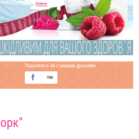
Поделитесь ей с вашими друзьями
788
морк"