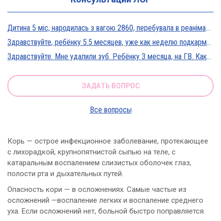
Дитина 5 міс, народилась з вагою 2860, перебувала в реанімації у дуже тяжкому стані, діагноз Гіпоксична енцефалопатія 2 ст. На даний момент вага 5800, відмовляється від їжі, плаче близько 5 днів, періоди активності присутні, стул зі слизом зелений оформлений, на штучному вигодовуванні Нан безлактозний,за раз або з перервами з'їдає 90-120 мл. Прошу допомоги в даній ситуації?
Здравствуйте, ребёнку 5.5 месяцев, уже как неделю подкармливаю смесью, пробовали 3 вида нан, милупа и остановились на малютке премиум, только вчера появились красные пятна вокруг рта после кормления смесью, и мы опять попробовали милупа и нан, реакция осталась, что делать?
Здравствуйте. Мне удалили зуб. Ребёнку 3 месяца, на ГВ. Какие антибиотики можно принимать? Спасибо
ЗАДАТЬ ВОПРОС
Все вопросы
Корь — острое инфекционное заболевание, протекающее
с лихорадкой, крупнопятнистой сыпью на теле, с
катаральным воспалением слизистых оболочек глаз,
полости рта и дыхательных путей.
Опасность кори — в осложнениях. Самые частые из
осложнений —воспаление легких и воспаление среднего
уха. Если осложнений нет, больной быстро поправляется.