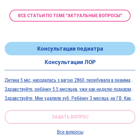
ВСЕ СТАТЬИ ПО ТЕМЕ "АКТУАЛЬНЫЕ ВОПРОСЫ"
Консультации педиатра
Консультации ЛОР
Дитина 5 міс, народилась з вагою 2860, перебувала в реанімації у дуже тяжкому стані, діагноз Гіпоксична енцефалопатія 2 ст. На даний момент вага 5800, відмовляється від їжі, плаче близько 5 днів, періоди активності присутні, стул зі слизом зелений оформлений, на штучному вигодовуванні Нан безлактозний,за раз або з перервами з'їдає 90-120 мл. Прошу допомоги в даній ситуації?
Здравствуйте, ребёнку 5.5 месяцев, уже как неделю подкармливаю смесью, пробовали 3 вида нан, милупа и остановились на малютке премиум, только вчера появились красные пятна вокруг рта после кормления смесью, и мы опять попробовали милупа и нан, реакция осталась, что делать?
Здравствуйте. Мне удалили зуб. Ребёнку 3 месяца, на ГВ. Какие антибиотики можно принимать? Спасибо
ЗАДАТЬ ВОПРОС
Все вопросы