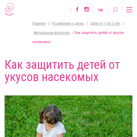
UA
Главная
/
Родителям о детях
/
Дети от 1 до 3 лет
/
Актуальные вопросы
/
Как защитить детей от укусов
насекомых
Как защитить детей от
укусов насекомых