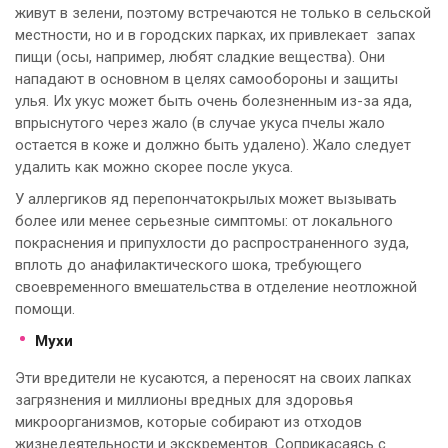
живут в зелени, поэтому встречаются не только в сельской
местности, но и в городских парках, их привлекает запах
пищи (осы, например, любят сладкие вещества). Они
нападают в основном в целях самообороны и защиты
улья. Их укус может быть очень болезненным из-за яда,
впрыснутого через жало (в случае укуса пчелы жало
остается в коже и должно быть удалено). Жало следует
удалить как можно скорее после укуса.
У аллергиков яд перепончатокрылых может вызывать
более или менее серьезные симптомы: от локального
покраснения и припухлости до распространенного зуда,
вплоть до анафилактического шока, требующего
своевременного вмешательства в отделение неотложной
помощи.
Мухи
Эти вредители не кусаются, а переносят на своих лапках
загрязнения и миллионы вредных для здоровья
микроорганизмов, которые собирают из отходов
жизнедеятельности и экскрементов. Соприкасаясь с