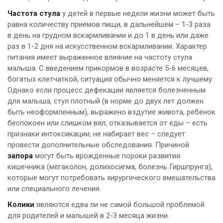
Частота стула
у детей в первые недели жизни может быть
равна количеству приемов пищи, в дальнейшем – 1-3 раза
в день на грудном вскармливании и до 1 в день или даже
раз в 1-2 дня на искусственном вскармливании. Характер
питания имеет выраженное влияние на частоту стула
малыша. С введением прикормов в возрасте 5-6 месяцев,
богатых клетчаткой, ситуация обычно меняется к лучшему.
Однако если процесс дефекации является болезненным
для малыша, стул плотный (в норме до двух лет должен
быть неоформленным), выражено вздутие живота, ребенок
беспокоен или слишком вял, отказывается от еды – есть
признаки интоксикации, не набирает вес – следует
провести дополнительные обследования. Причиной
запора
могут быть врожденные пороки развития
кишечника (мегаколон, долихосигма, болезнь Гиршпрунга),
которые могут потребовать хирургического вмешательства
или специального лечения.
Колики
являются едва ли не самой большой проблемой
для родителей и малышей в 2-3 месяца жизни.