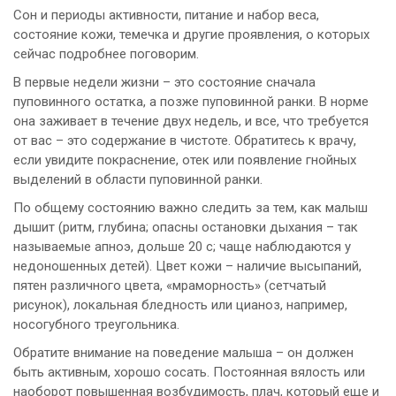
Сон и периоды активности, питание и набор веса,
состояние кожи, темечка и другие проявления, о которых
сейчас подробнее поговорим.
В первые недели жизни – это состояние сначала
пуповинного остатка, а позже пуповинной ранки. В норме
она заживает в течение двух недель, и все, что требуется
от вас – это содержание в чистоте. Обратитесь к врачу,
если увидите покраснение, отек или появление гнойных
выделений в области пуповинной ранки.
По общему состоянию важно следить за тем, как малыш
дышит (ритм, глубина; опасны остановки дыхания – так
называемые апноэ, дольше 20 с; чаще наблюдаются у
недоношенных детей). Цвет кожи – наличие высыпаний,
пятен различного цвета, «мраморность» (сетчатый
рисунок), локальная бледность или цианоз, например,
носогубного треугольника.
Обратите внимание на поведение малыша – он должен
быть активным, хорошо сосать. Постоянная вялость или
наоборот повышенная возбудимость, плач, который еще и