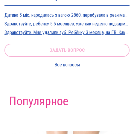
Дитина 5 міс, народилась з вагою 2860, перебувала в реанімації у дуже тяжкому стані, діагноз Гіпоксична енцефалопатія 2 ст. На даний момент вага 5800, відмовляється від їжі, плаче близько 5 днів, періоди активності присутні, стул зі слизом зелений оформлений, на штучному вигодовуванні Нан безлактозний,за раз або з перервами з'їдає 90-120 мл. Прошу допомоги в даній ситуації?
Здравствуйте, ребёнку 5.5 месяцев, уже как неделю подкармливаю смесью, пробовали 3 вида нан, милупа и остановились на малютке премиум, только вчера появились красные пятна вокруг рта после кормления смесью, и мы опять попробовали милупа и нан, реакция осталась, что делать?
Здравствуйте. Мне удалили зуб. Ребёнку 3 месяца, на ГВ. Какие антибиотики можно принимать? Спасибо
ЗАДАТЬ ВОПРОС
Все вопросы
Популярное