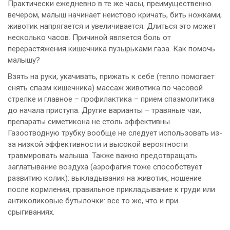
Практически ежедневно в те же часы, преимущественно
вечером, малыш начинает неистово кричать, бить ножками,
животик напрягается и увеличивается. Длиться это может
несколько часов. Причиной является боль от
перерастяжения кишечника пузырьками газа. Как помочь
малышу?
Взять на руки, укачивать, прижать к себе (тепло помогает
снять спазм кишечника) массаж животика по часовой
стрелке и главное – профилактика – прием спазмолитика
до начала приступа. Другие варианты – травяные чаи,
препараты симетикона не столь эффективны.
Газоотводную трубку вообще не следует использовать из-
за низкой эффективности и высокой вероятности
травмировать малыша. Также важно предотвращать
заглатывание воздуха (аэрофагия тоже способствует
развитию колик): выкладывания на животик, ношение
после кормления, правильное прикладывание к груди или
антиколиковые бутылочки: все то же, что и при
срыгиваниях.