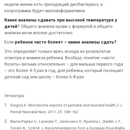
недели жизни есть преходящий дисбактериоз, и
копрограмма будет малоинформативна.
Какие анализы сдавать при высокой температуре у
детей
? Общего анализа крови с формулой и общего
анализа мочи вполне достаточно.
Если
ребенок часто болеет – какие анализы сдать?
Это определяет только врач, исходя из результатов
осмотра и анамнеза ребенка. Вообще, понятие «часто
болеть» весьма относительно – для малыша первого года
– это более 4-5 раз в год, для ребенка, который посещает
детский сад или школу – более 6-8 раз.
Литература:
Gregory K. Microbiome aspects of perinatal and neonatal health // J
Perinat Neonatal Nurs. 2011, 25: 158–162.
Blume-Peytavi U., Lavender T., Jenerowicz D., Ryumina I., Stalder J. F.,
Torrelo A., Cork M. J. Recommendations from a European Roundtable