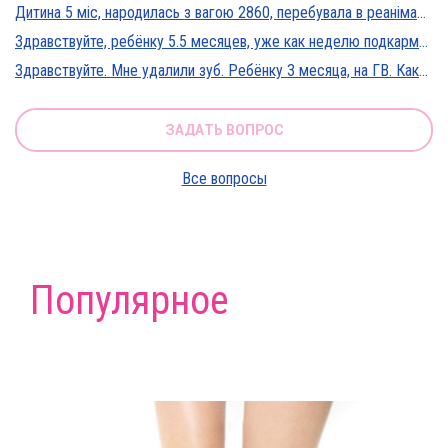
Дитина 5 міс, народилась з вагою 2860, перебувала в реанімації у дуже тяжкому стані, діагноз Гіпоксична енцефалопатія 2 ст. На даний момент вага 5800, відмовляється від їжі, плаче близько 5 днів, періоди активності присутні, стул зі слизом зелений оформлений, на штучному вигодовуванні Нан безлактозний,за раз або з перервами з'їдає 90-120 мл. Прошу допомоги в даній ситуації?
Здравствуйте, ребёнку 5.5 месяцев, уже как неделю подкармливаю смесью, пробовали 3 вида нан, милупа и остановились на малютке премиум, только вчера появились красные пятна вокруг рта после кормления смесью, и мы опять попробовали милупа и нан, реакция осталась, что делать?
Здравствуйте. Мне удалили зуб. Ребёнку 3 месяца, на ГВ. Какие антибиотики можно принимать? Спасибо
ЗАДАТЬ ВОПРОС
Все вопросы
Популярное