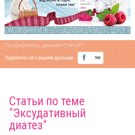
Понравилась данная статья?
Поделитесь ей с вашими друзьями
788
Статьи по теме
"Эксудативный
диатез"