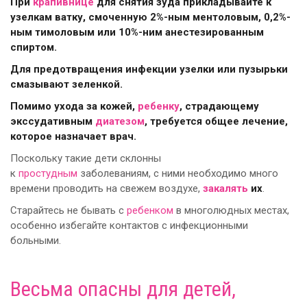
При
крапивнице
для снятия зуда прикладывайте к
узелкам ватку, смоченную 2%-ным ментоловым, 0,2%-
ным тимоловым или 10%-ним анестезированным
спиртом.
Для предотвращения инфекции узелки или пузырьки
смазывают зеленкой.
Помимо ухода за кожей,
ребенку
, страдающему
экссудативным
диатезом
, требуется общее лечение,
которое назначает врач.
Поскольку такие дети склонны
к
простудным
заболеваниям, с ними необходимо много
времени проводить на свежем воздухе,
закалять
их
.
Старайтесь не бывать с
ребенком
в многолюдных местах,
особенно избегайте контактов с инфекционными
больными.
Весьма опасны для детей,