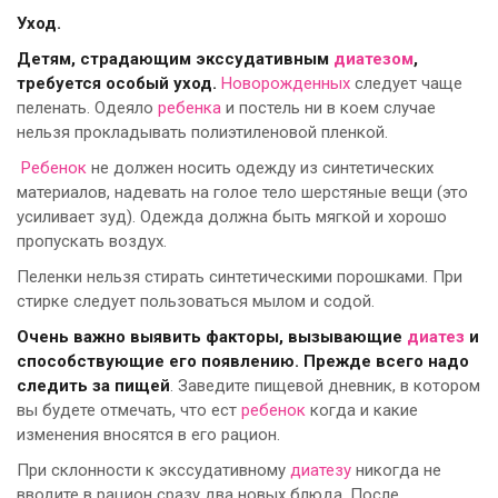
Уход.
Детям, страдающим экссудативным
диатезом
,
требуется особый уход.
Новорожденных
следует чаще
пеленать. Одеяло
ребенка
и постель ни в коем случае
нельзя прокладывать полиэтиленовой пленкой.
Ребенок
не должен носить одежду из синтетических
материалов, надевать на голое тело шерстяные вещи (это
усиливает зуд). Одежда должна быть мягкой и хорошо
пропускать воздух.
Пеленки нельзя стирать синтетическими порошками. При
стирке следует пользоваться мылом и содой.
Очень важно выявить факторы, вызывающие
диатез
и
способствующие его появлению. Прежде всего надо
следить за пищей
. Заведите пищевой дневник, в котором
вы будете отмечать, что ест
ребенок
когда и какие
изменения вносятся в его рацион.
При склонности к экссудативному
диатезу
никогда не
вводите в рацион сразу два новых блюда. После