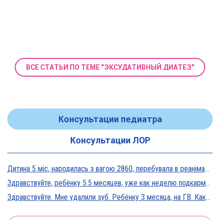
ВСЕ СТАТЬИ ПО ТЕМЕ "ЭКСУДАТИВНЫЙ ДИАТЕЗ"
Консультации педиатра
Консультации ЛОР
Дитина 5 міс, народилась з вагою 2860, перебувала в реанімації у дуже тяжкому стані, діагноз Гіпоксична енцефалопатія 2 ст. На даний момент вага 5800, відмовляється від їжі, плаче близько 5 днів, періоди активності присутні, стул зі слизом зелений оформлений, на штучному вигодовуванні Нан безлактозний,за раз або з перервами з'їдає 90-120 мл. Прошу допомоги в даній ситуації?
Здравствуйте, ребёнку 5.5 месяцев, уже как неделю подкармливаю смесью, пробовали 3 вида нан, милупа и остановились на малютке премиум, только вчера появились красные пятна вокруг рта после кормления смесью, и мы опять попробовали милупа и нан, реакция осталась, что делать?
Здравствуйте. Мне удалили зуб. Ребёнку 3 месяца, на ГВ. Какие антибиотики можно принимать? Спасибо