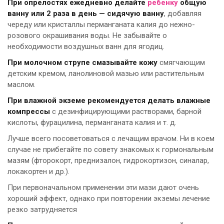
При опрелостях ежедневно делайте
ребенку
общую
ванну
или 2 раза в день — сидячую ванну
, добавляя
череду или кристаллы перманганата калия до нежно-
розового окрашивания воды. Не забывайте о
необходимости воздушных ванн для ягодиц.
При молочном струпе смазывайте кожу
смягчающим
детским кремом, ланолиновой мазью или растительным
маслом.
При влажной экземе рекомендуется делать влажные
компрессы
с дезинфицирующими растворами, барной
кислоты, фурацилина, перманганата калия и т. д.
Лучше всего посоветоваться с лечащим врачом. Ни в коем
случае не прибегайте по совету знакомых к гормональным
мазям (фторокорт, преднизалон, гидрокортизон, синалар,
локакортен и др.).
При первоначальном применении эти мази дают очень
хороший эффект, однако при повторении экземы лечение
резко затрудняется