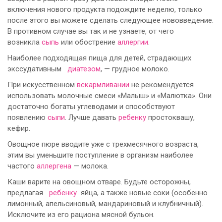
включения нового продукта подождите неделю, только
после этого вы можете сделать следующее нововведение.
В противном случае вы так и не узнаете, от чего
возникла
сыпь
или обострение
аллергии
.
Наиболее подходящая пища для детей, страдающих
экссудативным
диатезом
, — грудное молоко.
При искусственном
вскармливании
не рекомендуется
использовать молочные смеси «Малыш» и «Малютка». Они
достаточно богаты углеводами и способствуют
появлению
сыпи
. Лучше давать
ребенку
простоквашу,
кефир.
Овощное пюре вводите уже с трехмесячного возраста,
этим вы уменьшите поступление в организм наиболее
частого
аллергена
— молока.
Каши варите на овощном отваре. Будьте осторожны,
предлагая
ребенку
яйца, а также новые соки (особенно
лимонный, апельсиновый, мандариновый и клубничный).
Исключите из его рациона мясной бульон.