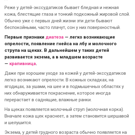
Реже у детей-экссудатиков бывает бледная и нежная
кожа, блестящие глаза и тонкий подкожный жировой слой.
Обычно уже с первых дней жизни эти дети бывают
беспокойными, часто плачут, сон у них поверхностный.
Первые признаки
диатеза
— легко возникающие
опрелости, появление гнейса на лбу и молочного
струпа на щеках. В дальнейшем у таких детей
развивается экзема, а в младшем возрасте
—
крапивница
.
Даже при хорошем уходе за кожей у детей-экссудатиков
легко возникают опрелости. В кожных складках, на
ягодицах, за ушами, на шее и в подмышечных областях у
них обнаруживается покраснение, которое иногда
перерастает в саднящие, влажные ранки.
На щеках появляется молочный струп (молочная корка).
Вначале кожа щек краснеет, а затем становится шершавой
и шелушится.
Экзема, у детей грудного возраста обычно появляется на