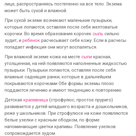
лице, распространяясь постепенно на все тело. Экзема
может быть сухой и влажной.
При сухой экземе возникают маленькие пузырьки,
которые лопаются, оставляя после себя желтоватые
корочки. Во время образования корочек
сыпь
сильно
зудит, и
ребенок
расчесывает себе кожу. Если в расчесы
попадает инфекция они могут воспаляться.
При влажной экземе кожа на месте
сыпи
красная,
утолщенная, на ней появляются наполненные жидкостью
пузырьки. Пузырьки лопаются, оставляя после себя
влажные саднящие ранки, которые в дальнейшем
покрываются корочками Обе формы экземы плохо
поддаются лечению и имеют тенденцию к повторению.
Детская
крапивница
(строфулюс, простое пруриго)
развивается у детей младшего возраста и дошкольников,
реже у школьников. При строфулюсе на коже появляются
белые узелки с красным ободком, по форме
напоминающие цветки крапивы. Появление узелков
сопровождается зудом.