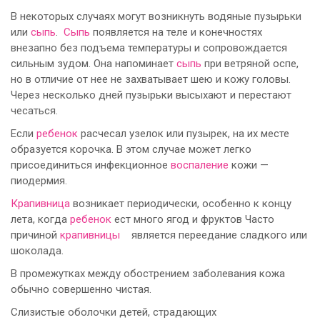
В некоторых случаях могут возникнуть водяные пузырьки
или
сыпь
.
Сыпь
появляется на теле и конечностях
внезапно без подъема температуры и сопровождается
сильным зудом. Она напоминает
сыпь
при ветряной оспе,
но в отличие от нее не захватывает шею и кожу головы.
Через несколько дней пузырьки высыхают и перестают
чесаться.
Если
ребенок
расчесал узелок или пузырек, на их месте
образуется корочка. В этом случае может легко
присоединиться инфекционное
воспаление
кожи —
пиодермия.
Крапивница
возникает периодически, особенно к концу
лета, когда
ребенок
ест много ягод и фруктов Часто
причиной
крапивницы
является переедание сладкого или
шоколада.
В промежутках между обострением заболевания кожа
обычно совершенно чистая.
Слизистые оболочки детей, страдающих