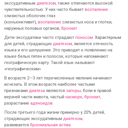
экссудативным
диатезом
, также отличаются высокой
чувствительностью. У них часто бывает
воспаление
слизистых оболочек глаз
(конъюнктивит),
воспаление
слизистых носа и глотки,
наружных половых органов,
бронхит
.
Дети-экссудатики часто страдают
поносом
. Характерным
для детей, страдающих
диатезом
, является отечность
языка и его шелушение. Это приводит к появлению на
языке белых пятен и полосок, которые напоминают
географическую карту. Такой язык называют
«географическим».
В возрасте 2—3 лет перечисленные явления начинают
исчезать. В этом возрасте наиболее частыми
признаками
диатеза
являются
запоры
, боли в правой
верхней части живота, частый
насморк
,
бронхит
,
разрастание
аденоидов
.
После третьего года жизни примерно у 20% детей,
страдающих экссудативным
диатезом
,
развивается
бронхиальная астма
.