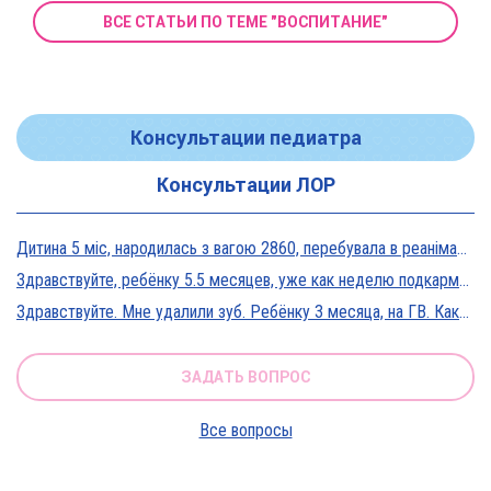
ВСЕ СТАТЬИ ПО ТЕМЕ "ВОСПИТАНИЕ"
Консультации педиатра
Консультации ЛОР
Дитина 5 міс, народилась з вагою 2860, перебувала в реанімації у дуже тяжкому стані, діагноз Гіпоксична енцефалопатія 2 ст. На даний момент вага 5800, відмовляється від їжі, плаче близько 5 днів, періоди активності присутні, стул зі слизом зелений оформлений, на штучному вигодовуванні Нан безлактозний,за раз або з перервами з'їдає 90-120 мл. Прошу допомоги в даній ситуації?
Здравствуйте, ребёнку 5.5 месяцев, уже как неделю подкармливаю смесью, пробовали 3 вида нан, милупа и остановились на малютке премиум, только вчера появились красные пятна вокруг рта после кормления смесью, и мы опять попробовали милупа и нан, реакция осталась, что делать?
Здравствуйте. Мне удалили зуб. Ребёнку 3 месяца, на ГВ. Какие антибиотики можно принимать? Спасибо
ЗАДАТЬ ВОПРОС
Все вопросы