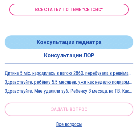
ВСЕ СТАТЬИ ПО ТЕМЕ "СЕПСИС"
Консультации педиатра
Консультации ЛОР
Дитина 5 міс, народилась з вагою 2860, перебувала в реанімації у дуже тяжкому стані, діагноз Гіпоксична енцефалопатія 2 ст. На даний момент вага 5800, відмовляється від їжі, плаче близько 5 днів, періоди активності присутні, стул зі слизом зелений оформлений, на штучному вигодовуванні Нан безлактозний,за раз або з перервами з'їдає 90-120 мл. Прошу допомоги в даній ситуації?
Здравствуйте, ребёнку 5.5 месяцев, уже как неделю подкармливаю смесью, пробовали 3 вида нан, милупа и остановились на малютке премиум, только вчера появились красные пятна вокруг рта после кормления смесью, и мы опять попробовали милупа и нан, реакция осталась, что делать?
Здравствуйте. Мне удалили зуб. Ребёнку 3 месяца, на ГВ. Какие антибиотики можно принимать? Спасибо
ЗАДАТЬ ВОПРОС
Все вопросы