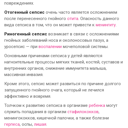
повреждениях.
Отогенный сепсис
очень часто является осложнением
после перенесенного гнойного
отита
. Опасность данного
вида сепсиса в том, что он может привести к
менингиту
.
Риногенный сепсис
возникает в связи с осложнениями
гнойных заболеваний носа и околоносовых пазух, а
уросепсис — при
воспалении
мочеполовой системы.
Основными причинами сепсиса у детей являются
нагноительные процессы мягких тканей, костей, суставов и
внутренних органов, снижение иммунитета малыша,
массивная инвазия.
Кроме этого, сепсис может развиться по причине долгого
запущенного гнойного очага, который не лечился
эффективно и вовремя.
Толчком к развитию сепсиса в организме
ребенка
могут
служить попадания в организм
стафилококков
,
менингококков, кишечной палочки, а также болезни
герпеса
, оспы,
лишая
.