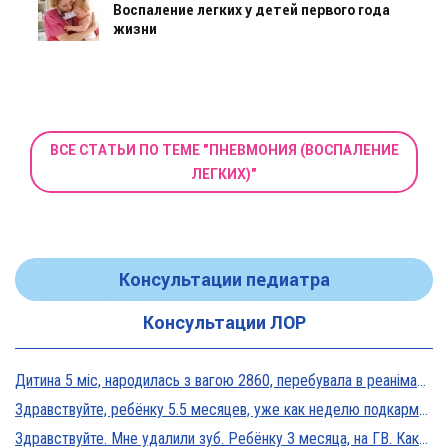
Воспаление легких у детей первого года
жизни
ВСЕ СТАТЬИ ПО ТЕМЕ "ПНЕВМОНИЯ (ВОСПАЛЕНИЕ
ЛЕГКИХ)"
Консультации педиатра
Консультации ЛОР
Дитина 5 міс, народилась з вагою 2860, перебувала в реанімації у дуже тяжкому стані, діагноз Гіпоксична енцефалопатія 2 ст. На даний момент вага 5800, відмовляється від їжі, плаче близько 5 днів, періоди активності присутні, стул зі слизом зелений оформлений, на штучному вигодовуванні Нан безлактозний,за раз або з перервами з'їдає 90-120 мл. Прошу допомоги в даній ситуації?
Здравствуйте, ребёнку 5.5 месяцев, уже как неделю подкармливаю смесью, пробовали 3 вида нан, милупа и остановились на малютке премиум, только вчера появились красные пятна вокруг рта после кормления смесью, и мы опять попробовали милупа и нан, реакция осталась, что делать?
Здравствуйте. Мне удалили зуб. Ребёнку 3 месяца, на ГВ. Какие антибиотики можно принимать? Спасибо