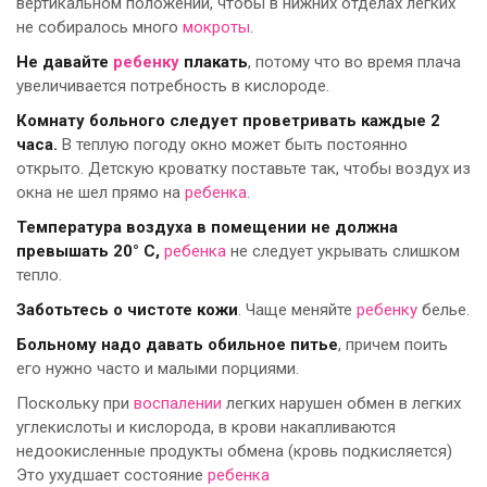
вертикальном положении, чтобы в нижних отделах легких
не собиралось много
мокроты
.
Не давайте
ребенку
плакать
, потому что во время плача
увеличивается потребность в кислороде.
Комнату больного следует проветривать каждые 2
часа.
В теплую погоду окно может быть постоянно
открыто. Детскую кроватку поставьте так, чтобы воздух из
окна не шел прямо на
ребенка
.
Температура воздуха в помещении не должна
превышать 20° С,
ребенка
не следует укрывать слишком
тепло.
Заботьтесь о чистоте кожи
. Чаще меняйте
ребенку
белье.
Больному надо давать обильное питье
, причем поить
его нужно часто и малыми порциями.
Поскольку при
воспалении
легких нарушен обмен в легких
углекислоты и кислорода, в крови накапливаются
недоокисленные продукты обмена (кровь подкисляется)
Это ухудшает состояние
ребенка