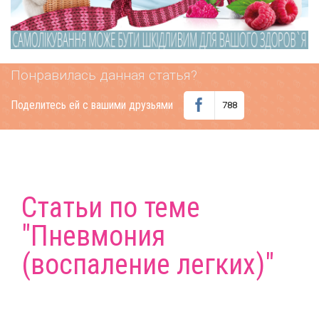
Понравилась данная статья?
Поделитесь ей с вашими друзьями
788
Статьи по теме
"Пневмония
(воспаление легких)"