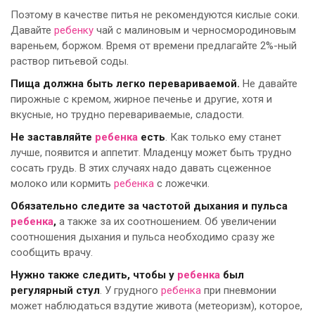
Поэтому в качестве питья не рекомендуются кислые соки.
Давайте
ребенку
чай с малиновым и черносмородиновым
вареньем, боржом. Время от времени предлагайте 2%-ный
раствор питьевой соды.
Пища должна быть легко перевариваемой.
Не давайте
пирожные с кремом, жирное печенье и другие, хотя и
вкусные, но трудно перевариваемые, сладости.
Не заставляйте
ребенка
есть
. Как только ему станет
лучше, появится и аппетит. Младенцу может быть трудно
сосать грудь. В этих случаях надо давать сцеженное
молоко или кормить
ребенка
с ложечки.
Обязательно следите за частотой дыхания и пульса
ребенка
,
а также за их соотношением. Об увеличении
соотношения дыхания и пульса необходимо сразу же
сообщить врачу.
Нужно также следить, чтобы у
ребенка
был
регулярный стул
. У грудного
ребенка
при пневмонии
может наблюдаться вздутие живота (метеоризм), которое,