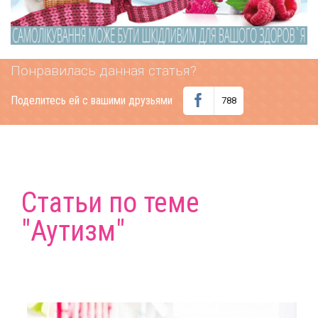
Понравилась данная статья?
Поделитесь ей с вашими друзьями
788
Статьи по теме
"Аутизм"