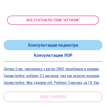
ВСЕ СТАТЬИ ПО ТЕМЕ "АУТИЗМ"
Консультации педиатра
Консультации ЛОР
Дитина 5 міс, народилась з вагою 2860, перебувала в реанімації у дуже тяжкому стані, діагноз Гіпоксична енцефалопатія 2 ст. На даний момент вага 5800, відмовляється від їжі, плаче близько 5 днів, періоди активності присутні, стул зі слизом зелений оформлений, на штучному вигодовуванні Нан безлактозний,за раз або з перервами з'їдає 90-120 мл. Прошу допомоги в даній ситуації?
Здравствуйте, ребёнку 5.5 месяцев, уже как неделю подкармливаю смесью, пробовали 3 вида нан, милупа и остановились на малютке премиум, только вчера появились красные пятна вокруг рта после кормления смесью, и мы опять попробовали милупа и нан, реакция осталась, что делать?
Здравствуйте. Мне удалили зуб. Ребёнку 3 месяца, на ГВ. Какие антибиотики можно принимать? Спасибо
ЗАДАТЬ ВОПРОС