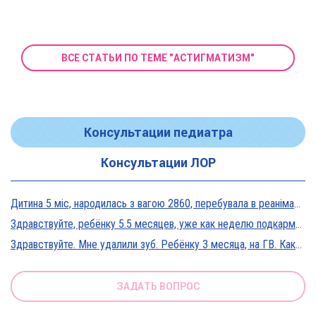
ВСЕ СТАТЬИ ПО ТЕМЕ "АСТИГМАТИЗМ"
Консультации педиатра
Консультации ЛОР
Дитина 5 міс, народилась з вагою 2860, перебувала в реанімації у дуже тяжкому стані, діагноз Гіпоксична енцефалопатія 2 ст. На даний момент вага 5800, відмовляється від їжі, плаче близько 5 днів, періоди активності присутні, стул зі слизом зелений оформлений, на штучному вигодовуванні Нан безлактозний,за раз або з перервами з'їдає 90-120 мл. Прошу допомоги в даній ситуації?
Здравствуйте, ребёнку 5.5 месяцев, уже как неделю подкармливаю смесью, пробовали 3 вида нан, милупа и остановились на малютке премиум, только вчера появились красные пятна вокруг рта после кормления смесью, и мы опять попробовали милупа и нан, реакция осталась, что делать?
Здравствуйте. Мне удалили зуб. Ребёнку 3 месяца, на ГВ. Какие антибиотики можно принимать? Спасибо
ЗАДАТЬ ВОПРОС