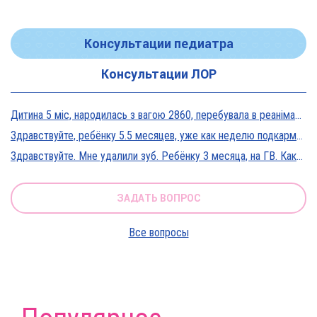
Консультации педиатра
Консультации ЛОР
Дитина 5 міс, народилась з вагою 2860, перебувала в реанімації у дуже тяжкому стані, діагноз Гіпоксична енцефалопатія 2 ст. На даний момент вага 5800, відмовляється від їжі, плаче близько 5 днів, періоди активності присутні, стул зі слизом зелений оформлений, на штучному вигодовуванні Нан безлактозний,за раз або з перервами з'їдає 90-120 мл. Прошу допомоги в даній ситуації?
Здравствуйте, ребёнку 5.5 месяцев, уже как неделю подкармливаю смесью, пробовали 3 вида нан, милупа и остановились на малютке премиум, только вчера появились красные пятна вокруг рта после кормления смесью, и мы опять попробовали милупа и нан, реакция осталась, что делать?
Здравствуйте. Мне удалили зуб. Ребёнку 3 месяца, на ГВ. Какие антибиотики можно принимать? Спасибо
ЗАДАТЬ ВОПРОС
Все вопросы