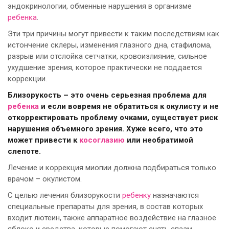
эндокринологии, обменные нарушения в организме
ребенка
.
Эти три причины могут привести к таким последствиям как
истончение склеры, изменения глазного дна, стафилома,
разрыв или отслойка сетчатки, кровоизлияние, сильное
ухудшение зрения, которое практически не поддается
коррекции.
Близорукость – это очень серьезная проблема для
ребенка
и если вовремя не обратиться к окулисту и не
откорректировать проблему очками, существует риск
нарушения объемного зрения. Хуже всего, что это
может привести к
косоглазию
или необратимой
слепоте.
Лечение и коррекция миопии должна подбираться только
врачом – окулистом.
С целью лечения близорукости
ребенку
назначаются
специальные препараты для зрения, в состав которых
входит лютеин, также аппаратное воздействие на глазное
яблоко и средства, которые помогают снять спазм