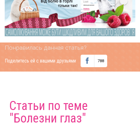
Понравилась данная статья?
Поделитесь ей с вашими друзьями
788
Статьи по теме
"Болезни глаз"