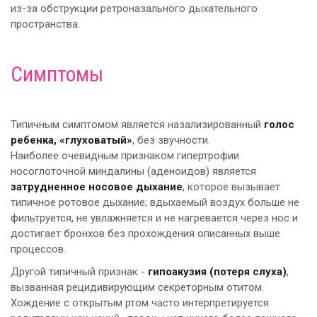
из-за обструкции ретроназального дыхательного
пространства.
Симптомы
Типичным симптомом является назализированный
голос
ребенка, «глуховатый»
, без звучности.
Наиболее очевидным признаком гипертрофии
носоглоточной миндалины (аденоидов) является
затрудненное носовое дыхание
, которое вызывает
типичное ротовое дыхание; вдыхаемый воздух больше не
фильтруется, не увлажняется и не нагревается через нос и
достигает бронхов без прохождения описанных выше
процессов.
Другой типичный признак -
гипоакузия (потеря слуха)
,
вызванная рецидивирующим секреторным отитом.
Хождение с открытым ртом часто интерпретируется