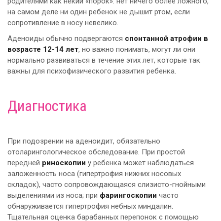
родителями как некий «порок»: нет ничего более ложного,
на самом деле ни один ребенок не дышит ртом, если
сопротивление в носу невелико.
Аденоиды обычно подвергаются
спонтанной атрофии в
возрасте 12-14 лет
, но важно понимать, могут ли они
нормально развиваться в течение этих лет, которые так
важны для психофизического развития ребенка.
Диагностика
При подозрении на аденоидит, обязательно
отоларингологическое обследование. При простой
передней
риноскопии
у ребенка может наблюдаться
заложенность носа (гипертрофия нижних носовых
складок), часто сопровождающаяся слизисто-гнойными
выделениями из носа; при
фарингоскопии
часто
обнаруживается гипертрофия небных миндалин.
Тщательная оценка барабанных перепонок с помощью