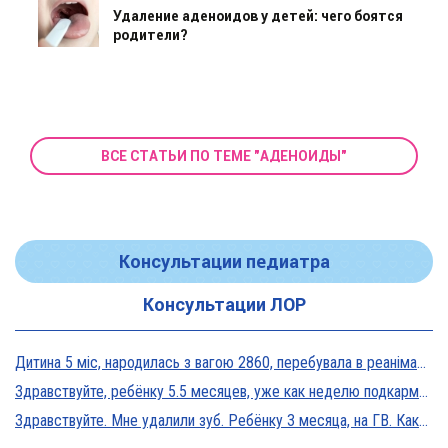
Удаление аденоидов у детей: чего боятся
родители?
ВСЕ СТАТЬИ ПО ТЕМЕ "АДЕНОИДЫ"
Консультации педиатра
Консультации ЛОР
Дитина 5 міс, народилась з вагою 2860, перебувала в реанімації у дуже тяжкому стані, діагноз Гіпоксична енцефалопатія 2 ст. На даний момент вага 5800, відмовляється від їжі, плаче близько 5 днів, періоди активності присутні, стул зі слизом зелений оформлений, на штучному вигодовуванні Нан безлактозний,за раз або з перервами з'їдає 90-120 мл. Прошу допомоги в даній ситуації?
Здравствуйте, ребёнку 5.5 месяцев, уже как неделю подкармливаю смесью, пробовали 3 вида нан, милупа и остановились на малютке премиум, только вчера появились красные пятна вокруг рта после кормления смесью, и мы опять попробовали милупа и нан, реакция осталась, что делать?
Здравствуйте. Мне удалили зуб. Ребёнку 3 месяца, на ГВ. Какие антибиотики можно принимать? Спасибо