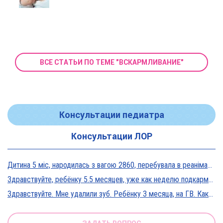
ВСЕ СТАТЬИ ПО ТЕМЕ "ВСКАРМЛИВАНИЕ"
Консультации педиатра
Консультации ЛОР
Дитина 5 міс, народилась з вагою 2860, перебувала в реанімації у дуже тяжкому стані, діагноз Гіпоксична енцефалопатія 2 ст. На даний момент вага 5800, відмовляється від їжі, плаче близько 5 днів, періоди активності присутні, стул зі слизом зелений оформлений, на штучному вигодовуванні Нан безлактозний,за раз або з перервами з'їдає 90-120 мл. Прошу допомоги в даній ситуації?
Здравствуйте, ребёнку 5.5 месяцев, уже как неделю подкармливаю смесью, пробовали 3 вида нан, милупа и остановились на малютке премиум, только вчера появились красные пятна вокруг рта после кормления смесью, и мы опять попробовали милупа и нан, реакция осталась, что делать?
Здравствуйте. Мне удалили зуб. Ребёнку 3 месяца, на ГВ. Какие антибиотики можно принимать? Спасибо